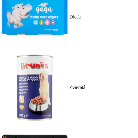
Dieťa
Zvieratá