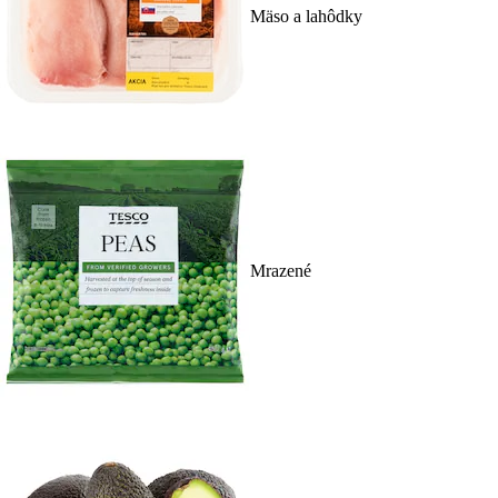
Mäso a lahôdky
Mrazené