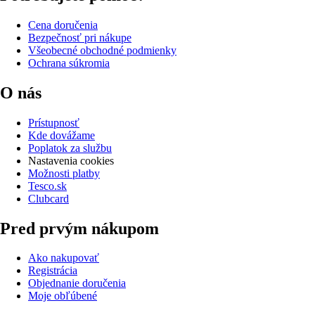
Cena doručenia
Bezpečnosť pri nákupe
Všeobecné obchodné podmienky
Ochrana súkromia
O nás
Prístupnosť
Kde dovážame
Poplatok za službu
Nastavenia cookies
Možnosti platby
Tesco.sk
Clubcard
Pred prvým nákupom
Ako nakupovať
Registrácia
Objednanie doručenia
Moje obľúbené