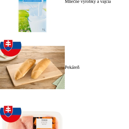
Mliečne výrobky a vajcia
Pekáreň