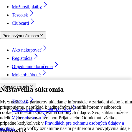
Možnosti platby
Tesco.sk
Clubcard
Pred prvým nákupom
Ako nakupovať
Registrácia
Objednanie doručenia
Moje obľúbené
Kontaktujte nás
Nastavenia súkromia
Tesco.sk
My a našich 18 partnerov ukladáme informácie v zariadení alebo k nim
pristupujeme, napríklad k jedinečným identifikátorom v súboroch
Zákaznícka linka - 0800222333
cookie, za účelom spracúvania osobných údajov. Svoj súhlas môžete
udeliť alebo spravovať voľbou Prijať alebo Odmietnuť všetko,
Výber obchodu
prípadne kedykoľvek v
Pravidlách pre ochranu osobných údajov a
cookies.
Tieto voľby oznámime našim partnerom a neovplyvnia údaje
followUs