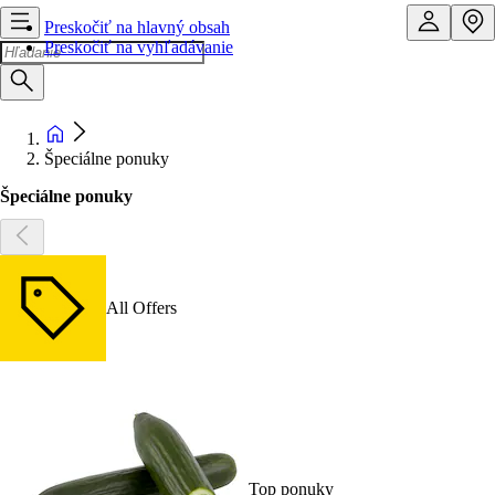
Preskočiť na hlavný obsah
Preskočiť na vyhľadávanie
Špeciálne ponuky
Špeciálne ponuky
All Offers
Top ponuky