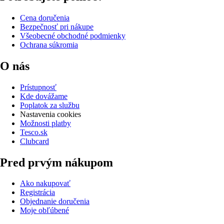
Cena doručenia
Bezpečnosť pri nákupe
Všeobecné obchodné podmienky
Ochrana súkromia
O nás
Prístupnosť
Kde dovážame
Poplatok za službu
Nastavenia cookies
Možnosti platby
Tesco.sk
Clubcard
Pred prvým nákupom
Ako nakupovať
Registrácia
Objednanie doručenia
Moje obľúbené