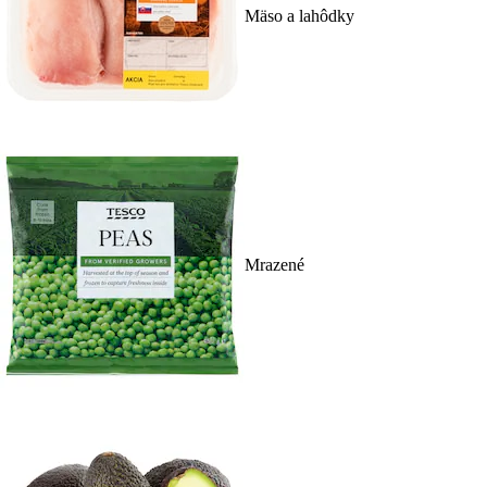
Mäso a lahôdky
Mrazené