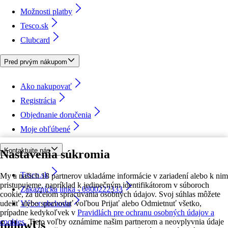
Možnosti platby
Tesco.sk
Clubcard
Pred prvým nákupom
Ako nakupovať
Registrácia
Objednanie doručenia
Moje obľúbené
Kontaktujte nás
Nastavenia súkromia
Tesco.sk
My a našich 18 partnerov ukladáme informácie v zariadení alebo k nim
pristupujeme, napríklad k jedinečným identifikátorom v súboroch
Zákaznícka linka - 0800222333
cookie, za účelom spracúvania osobných údajov. Svoj súhlas môžete
udeliť alebo spravovať voľbou Prijať alebo Odmietnuť všetko,
Výber obchodu
prípadne kedykoľvek v
Pravidlách pre ochranu osobných údajov a
cookies.
Tieto voľby oznámime našim partnerom a neovplyvnia údaje
followUs