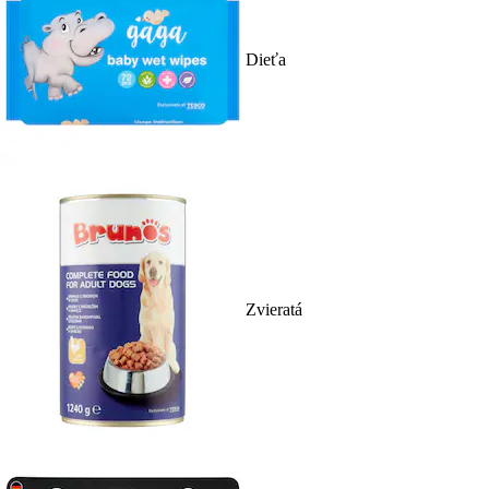
Dieťa
Zvieratá