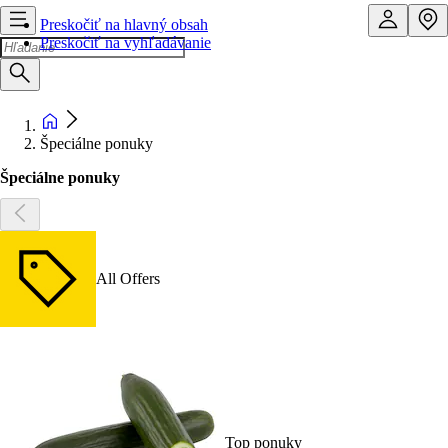
Preskočiť na hlavný obsah
Preskočiť na vyhľadávanie
Špeciálne ponuky
Špeciálne ponuky
All Offers
Top ponuky