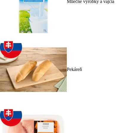
Mliečne výrobky a vajcia
Pekáreň