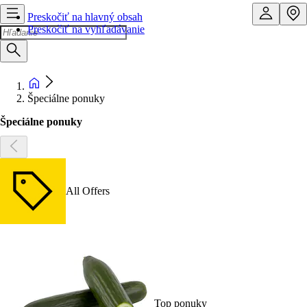
Preskočiť na hlavný obsah
Preskočiť na vyhľadávanie
Špeciálne ponuky
Špeciálne ponuky
All Offers
Top ponuky