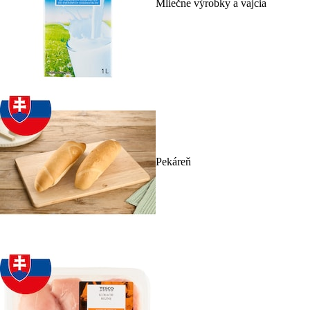
Mliečne výrobky a vajcia
Pekáreň