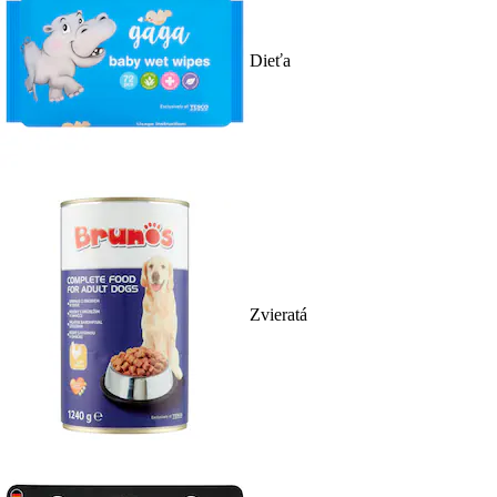
Dieťa
Zvieratá