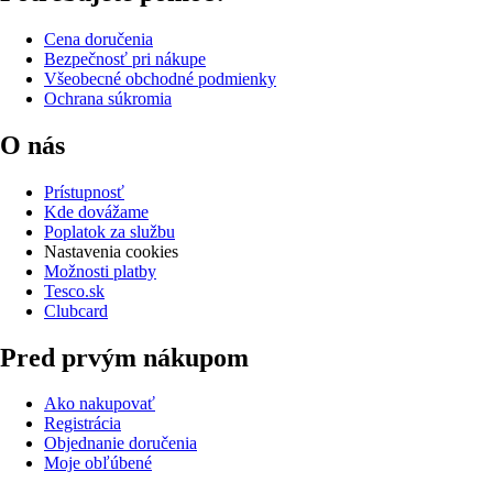
Cena doručenia
Bezpečnosť pri nákupe
Všeobecné obchodné podmienky
Ochrana súkromia
O nás
Prístupnosť
Kde dovážame
Poplatok za službu
Nastavenia cookies
Možnosti platby
Tesco.sk
Clubcard
Pred prvým nákupom
Ako nakupovať
Registrácia
Objednanie doručenia
Moje obľúbené