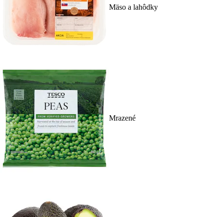
Mäso a lahôdky
Mrazené