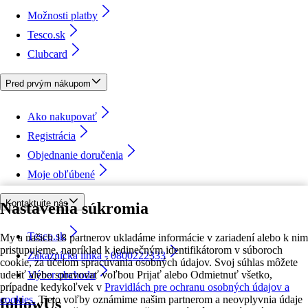
Možnosti platby
Tesco.sk
Clubcard
Pred prvým nákupom
Ako nakupovať
Registrácia
Objednanie doručenia
Moje obľúbené
Kontaktujte nás
Nastavenia súkromia
Tesco.sk
My a našich 18 partnerov ukladáme informácie v zariadení alebo k nim
pristupujeme, napríklad k jedinečným identifikátorom v súboroch
Zákaznícka linka - 0800222333
cookie, za účelom spracúvania osobných údajov. Svoj súhlas môžete
udeliť alebo spravovať voľbou Prijať alebo Odmietnuť všetko,
Výber obchodu
prípadne kedykoľvek v
Pravidlách pre ochranu osobných údajov a
cookies.
Tieto voľby oznámime našim partnerom a neovplyvnia údaje
followUs