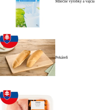
Mliečne výrobky a vajcia
Pekáreň