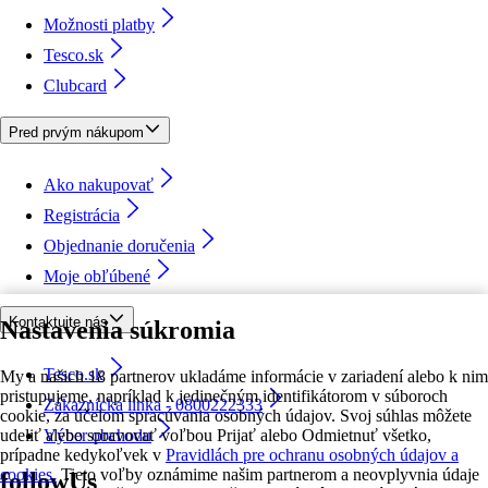
Možnosti platby
Tesco.sk
Clubcard
Pred prvým nákupom
Ako nakupovať
Registrácia
Objednanie doručenia
Moje obľúbené
Kontaktujte nás
Nastavenia súkromia
Tesco.sk
My a našich 18 partnerov ukladáme informácie v zariadení alebo k nim
pristupujeme, napríklad k jedinečným identifikátorom v súboroch
Zákaznícka linka - 0800222333
cookie, za účelom spracúvania osobných údajov. Svoj súhlas môžete
udeliť alebo spravovať voľbou Prijať alebo Odmietnuť všetko,
Výber obchodu
prípadne kedykoľvek v
Pravidlách pre ochranu osobných údajov a
cookies.
Tieto voľby oznámime našim partnerom a neovplyvnia údaje
followUs