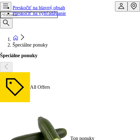
Preskočiť na hlavný obsah
Preskočiť na vyhľadávanie
Špeciálne ponuky
Špeciálne ponuky
All Offers
Top ponuky