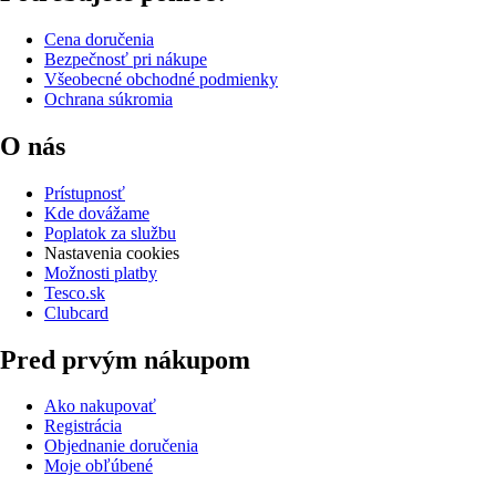
Cena doručenia
Bezpečnosť pri nákupe
Všeobecné obchodné podmienky
Ochrana súkromia
O nás
Prístupnosť
Kde dovážame
Poplatok za službu
Nastavenia cookies
Možnosti platby
Tesco.sk
Clubcard
Pred prvým nákupom
Ako nakupovať
Registrácia
Objednanie doručenia
Moje obľúbené