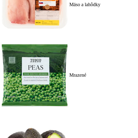
Mäso a lahôdky
Mrazené