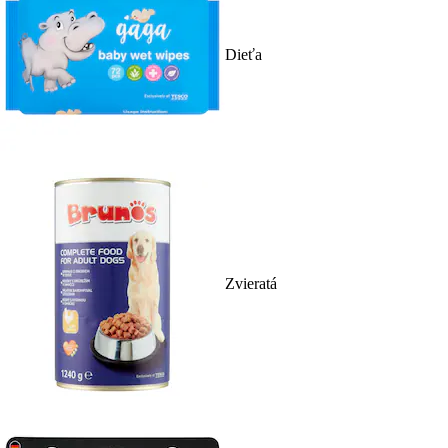
Dieťa
Zvieratá