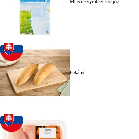
Mliečne výrobky a vajcia
Pekáreň