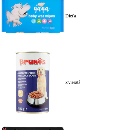
Dieťa
Zvieratá