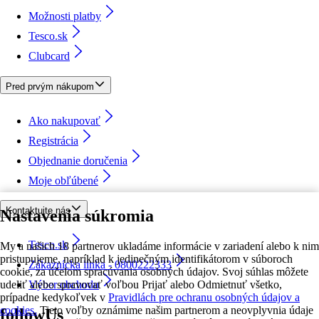
Možnosti platby
Tesco.sk
Clubcard
Pred prvým nákupom
Ako nakupovať
Registrácia
Objednanie doručenia
Moje obľúbené
Kontaktujte nás
Nastavenia súkromia
Tesco.sk
My a našich 18 partnerov ukladáme informácie v zariadení alebo k nim
pristupujeme, napríklad k jedinečným identifikátorom v súboroch
Zákaznícka linka - 0800222333
cookie, za účelom spracúvania osobných údajov. Svoj súhlas môžete
udeliť alebo spravovať voľbou Prijať alebo Odmietnuť všetko,
Výber obchodu
prípadne kedykoľvek v
Pravidlách pre ochranu osobných údajov a
cookies.
Tieto voľby oznámime našim partnerom a neovplyvnia údaje
followUs