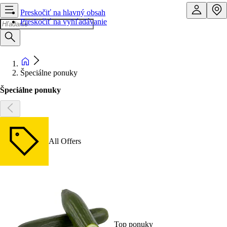
Preskočiť na hlavný obsah
Preskočiť na vyhľadávanie
Špeciálne ponuky
Špeciálne ponuky
All Offers
Top ponuky