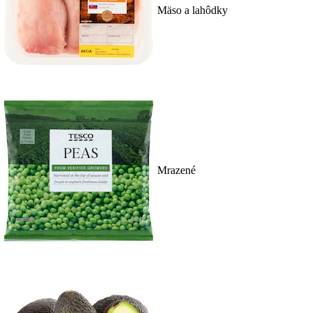
Mäso a lahôdky
Mrazené