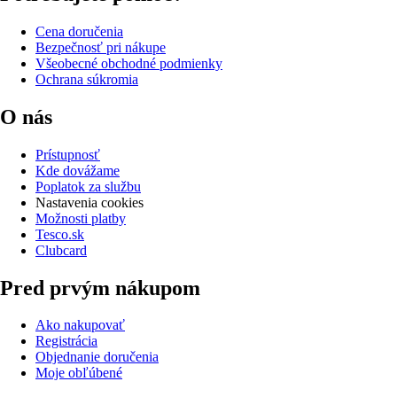
Cena doručenia
Bezpečnosť pri nákupe
Všeobecné obchodné podmienky
Ochrana súkromia
O nás
Prístupnosť
Kde dovážame
Poplatok za službu
Nastavenia cookies
Možnosti platby
Tesco.sk
Clubcard
Pred prvým nákupom
Ako nakupovať
Registrácia
Objednanie doručenia
Moje obľúbené