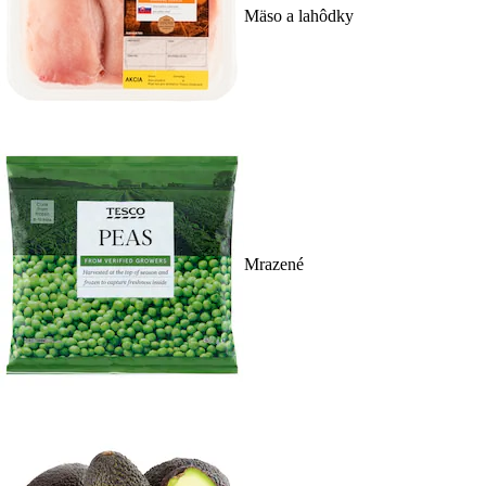
Mäso a lahôdky
Mrazené