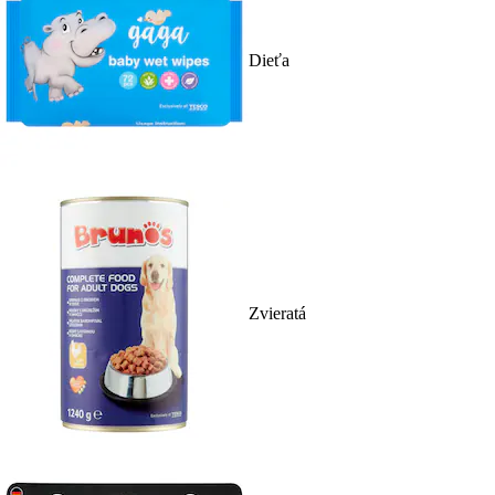
Dieťa
Zvieratá