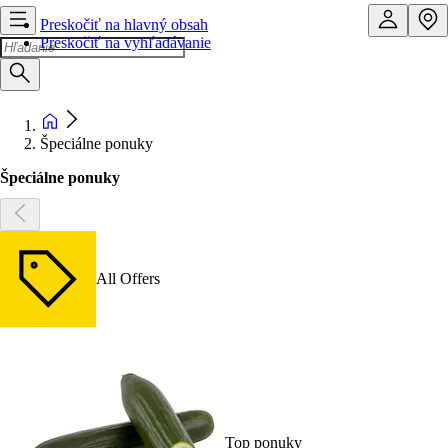
Preskočiť na hlavný obsah
Preskočiť na vyhľadávanie
Špeciálne ponuky
Špeciálne ponuky
All Offers
Top ponuky