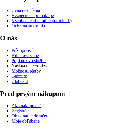
Cena doručenia
Bezpečnosť pri nákupe
Všeobecné obchodné podmienky
Ochrana súkromia
O nás
Prístupnosť
Kde dovážame
Poplatok za službu
Nastavenia cookies
Možnosti platby
Tesco.sk
Clubcard
Pred prvým nákupom
Ako nakupovať
Registrácia
Objednanie doručenia
Moje obľúbené