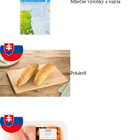
Mliečne výrobky a vajcia
Pekáreň