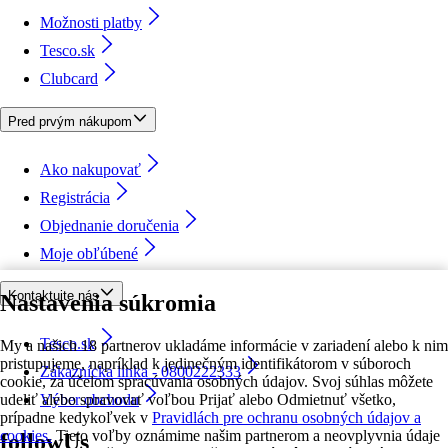
Možnosti platby
Tesco.sk
Clubcard
Pred prvým nákupom
Ako nakupovať
Registrácia
Objednanie doručenia
Moje obľúbené
Kontaktujte nás
Nastavenia súkromia
Tesco.sk
My a našich 18 partnerov ukladáme informácie v zariadení alebo k nim
pristupujeme, napríklad k jedinečným identifikátorom v súboroch
Zákaznícka linka - 0800222333
cookie, za účelom spracúvania osobných údajov. Svoj súhlas môžete
udeliť alebo spravovať voľbou Prijať alebo Odmietnuť všetko,
Výber obchodu
prípadne kedykoľvek v
Pravidlách pre ochranu osobných údajov a
cookies.
Tieto voľby oznámime našim partnerom a neovplyvnia údaje
followUs