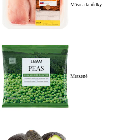
Mäso a lahôdky
Mrazené