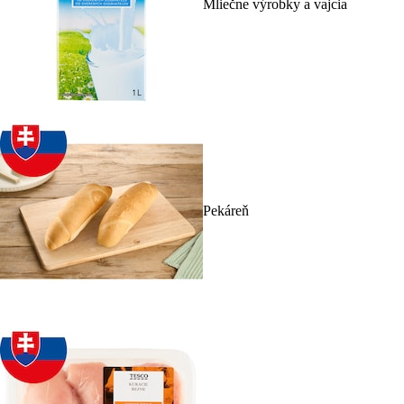
Mliečne výrobky a vajcia
Pekáreň