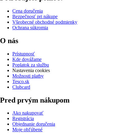
Cena doručenia
Bezpečnosť pri nákupe
Všeobecné obchodné podmienky
Ochrana súkromia
O nás
Prístupnosť
Kde dovážame
Poplatok za službu
Nastavenia cookies
Možnosti platby
Tesco.sk
Clubcard
Pred prvým nákupom
Ako nakupovať
Registrácia
Objednanie doručenia
Moje obľúbené