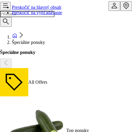
Preskočiť na hlavný obsah
Preskočiť na vyhľadávanie
Špeciálne ponuky
Špeciálne ponuky
All Offers
Top ponuky