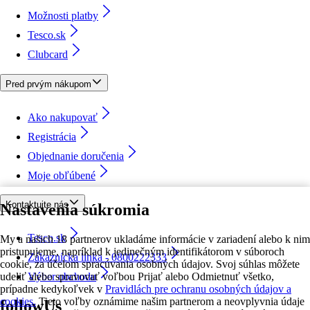
Možnosti platby
Tesco.sk
Clubcard
Pred prvým nákupom
Ako nakupovať
Registrácia
Objednanie doručenia
Moje obľúbené
Kontaktujte nás
Nastavenia súkromia
Tesco.sk
My a našich 18 partnerov ukladáme informácie v zariadení alebo k nim
pristupujeme, napríklad k jedinečným identifikátorom v súboroch
Zákaznícka linka - 0800222333
cookie, za účelom spracúvania osobných údajov. Svoj súhlas môžete
udeliť alebo spravovať voľbou Prijať alebo Odmietnuť všetko,
Výber obchodu
prípadne kedykoľvek v
Pravidlách pre ochranu osobných údajov a
cookies.
Tieto voľby oznámime našim partnerom a neovplyvnia údaje
followUs