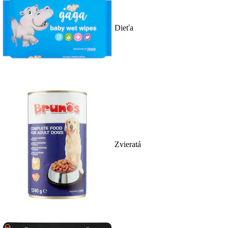
Dieťa
Zvieratá