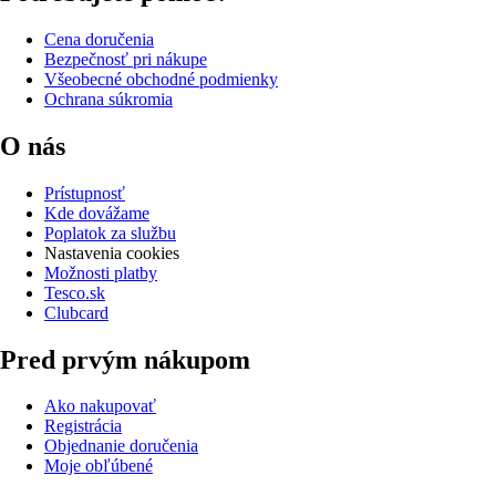
Cena doručenia
Bezpečnosť pri nákupe
Všeobecné obchodné podmienky
Ochrana súkromia
O nás
Prístupnosť
Kde dovážame
Poplatok za službu
Nastavenia cookies
Možnosti platby
Tesco.sk
Clubcard
Pred prvým nákupom
Ako nakupovať
Registrácia
Objednanie doručenia
Moje obľúbené