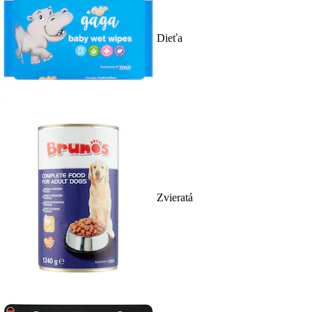
Dieťa
Zvieratá