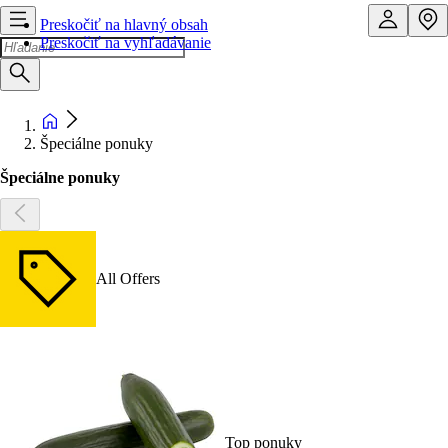
Preskočiť na hlavný obsah
Preskočiť na vyhľadávanie
Špeciálne ponuky
Špeciálne ponuky
All Offers
Top ponuky