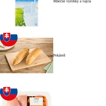
Mliečne výrobky a vajcia
Pekáreň