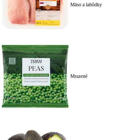
Mäso a lahôdky
Mrazené