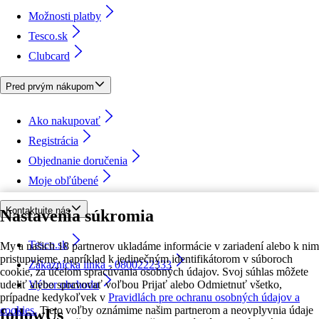
Možnosti platby
Tesco.sk
Clubcard
Pred prvým nákupom
Ako nakupovať
Registrácia
Objednanie doručenia
Moje obľúbené
Kontaktujte nás
Nastavenia súkromia
Tesco.sk
My a našich 18 partnerov ukladáme informácie v zariadení alebo k nim
pristupujeme, napríklad k jedinečným identifikátorom v súboroch
Zákaznícka linka - 0800222333
cookie, za účelom spracúvania osobných údajov. Svoj súhlas môžete
udeliť alebo spravovať voľbou Prijať alebo Odmietnuť všetko,
Výber obchodu
prípadne kedykoľvek v
Pravidlách pre ochranu osobných údajov a
cookies.
Tieto voľby oznámime našim partnerom a neovplyvnia údaje
followUs