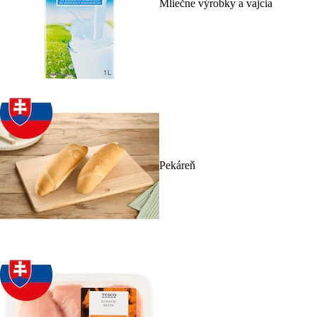
Mliečne výrobky a vajcia
Pekáreň