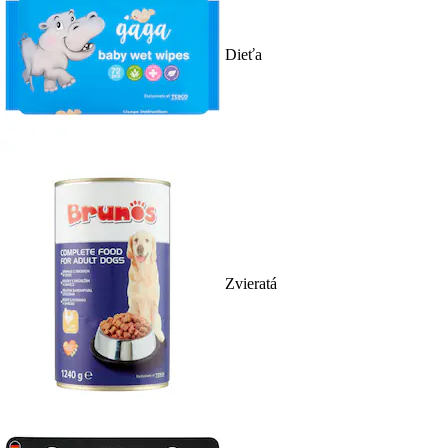
Dieťa
Zvieratá