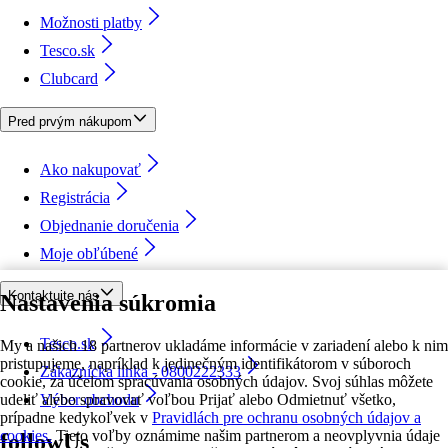
Možnosti platby
Tesco.sk
Clubcard
Pred prvým nákupom
Ako nakupovať
Registrácia
Objednanie doručenia
Moje obľúbené
Kontaktujte nás
Nastavenia súkromia
Tesco.sk
My a našich 18 partnerov ukladáme informácie v zariadení alebo k nim
pristupujeme, napríklad k jedinečným identifikátorom v súboroch
Zákaznícka linka - 0800222333
cookie, za účelom spracúvania osobných údajov. Svoj súhlas môžete
udeliť alebo spravovať voľbou Prijať alebo Odmietnuť všetko,
Výber obchodu
prípadne kedykoľvek v
Pravidlách pre ochranu osobných údajov a
cookies.
Tieto voľby oznámime našim partnerom a neovplyvnia údaje
followUs