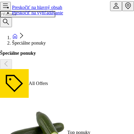
Preskočiť na hlavný obsah
Preskočiť na vyhľadávanie
Špeciálne ponuky
Špeciálne ponuky
All Offers
Top ponuky