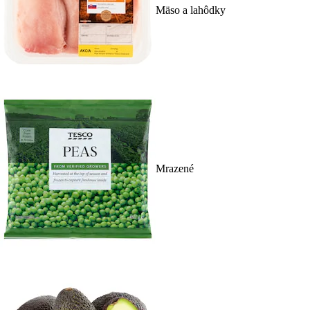
Mäso a lahôdky
Mrazené