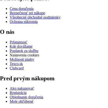
Cena doručenia
Bezpečnosť pri nákupe
Všeobecné obchodné podmienky
Ochrana súkromia
O nás
Prístupnosť
Kde dovážame
Poplatok za službu
Nastavenia cookies
Možnosti platby
Tesco.sk
Clubcard
Pred prvým nákupom
Ako nakupovať
Registrácia
Objednanie doručenia
Moje obľúbené