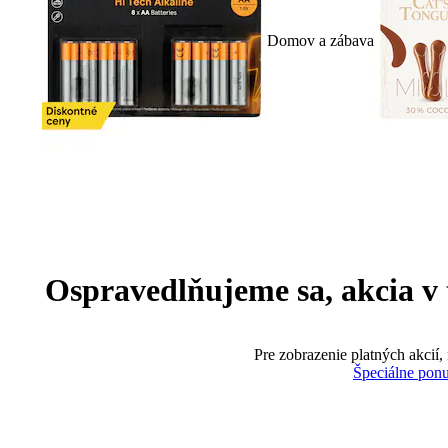
Domov a zábava
Ospravedlňujeme sa, akcia v te
Pre zobrazenie platných akcií,
Špeciálne pon