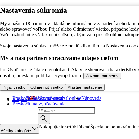
Nastavenia súkromia
My a našich 18 partnerov ukladáme informácie v zariadení alebo k nim
alebo spravovať voľbou Prijať alebo Odmietnuť všetko, prípadne ke
Vaše rozhodnutie však zmení spôsob, akým vám prispôsobíme nakupo
Svoje nastavenia súhlasu môžete zmeniť kliknutím na Nastavenia cooki
My a naši partneri spracúvame údaje s cieľom
Používať presné údaje o geolokácii. Aktívne skenovať charakteristiky 
obsahu, prieskum publika a vývoj služieb.
Zoznam partnerov
Prijať všetko
Odmietnuť všetko
Vlastné nastavenie
Preskočiť na hlavný obsah
Ako nakupovať online
Nápoveda
English
Preskočiť na vyhľadávanie
Nakupujte teraz
Obľúbené
Špeciálne ponuky
Online
Všetky kategórie