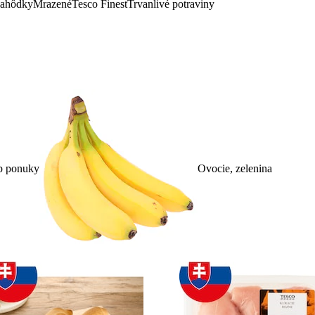
lahôdky
Mrazené
Tesco Finest
Trvanlivé potraviny
p ponuky
Ovocie, zelenina