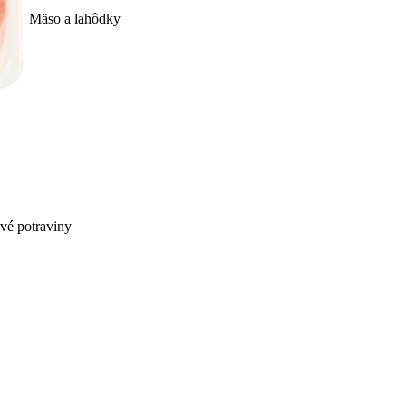
Mäso a lahôdky
ivé potraviny