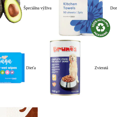
Špeciálna výživa
Dom
Dieťa
Zvieratá