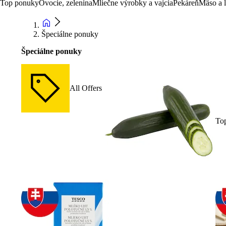
Top ponuky
Ovocie, zelenina
Mliečne výrobky a vajcia
Pekáreň
Mäso a 
Špeciálne ponuky
Špeciálne ponuky
All Offers
To