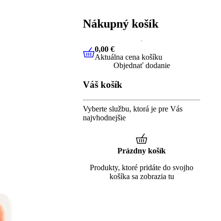
Nákupný košík
0,00 €
Aktuálna cena košíku
0,00 €
Aktuálna cena košíku
Objednať dodanie
Váš košík
Vyberte službu, ktorá je pre Vás
najvhodnejšie
Prázdny košík
Produkty, ktoré pridáte do svojho
košíka sa zobrazia tu