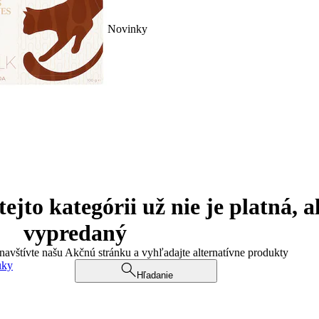
Novinky
jto kategórii už nie je platná, a
vypredaný
 navštívte našu Akčnú stránku a vyhľadajte alternatívne produkty
uky
Hľadanie