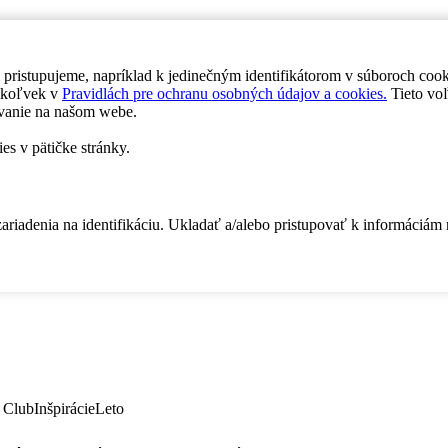
 pristupujeme, napríklad k jedinečným identifikátorom v súboroch coo
dykoľvek v
Pravidlách pre ochranu osobných údajov a cookies.
Tieto voľ
vanie na našom webe.
es v pätičke stránky.
zariadenia na identifikáciu. Ukladať a/alebo pristupovať k informáciám
 Club
Inšpirácie
Leto