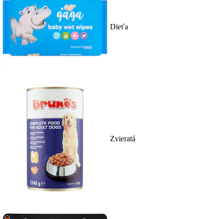
Dieťa
Zvieratá