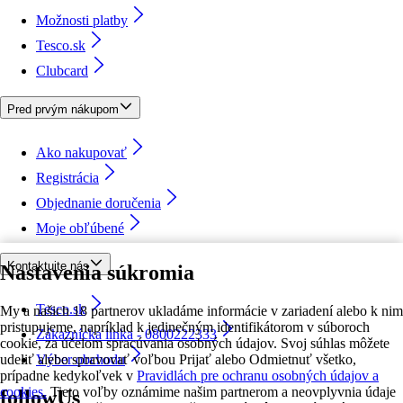
Možnosti platby
Tesco.sk
Clubcard
Pred prvým nákupom
Ako nakupovať
Registrácia
Objednanie doručenia
Moje obľúbené
Kontaktujte nás
Nastavenia súkromia
Tesco.sk
My a našich 18 partnerov ukladáme informácie v zariadení alebo k nim
pristupujeme, napríklad k jedinečným identifikátorom v súboroch
Zákaznícka linka - 0800222333
cookie, za účelom spracúvania osobných údajov. Svoj súhlas môžete
udeliť alebo spravovať voľbou Prijať alebo Odmietnuť všetko,
Výber obchodu
prípadne kedykoľvek v
Pravidlách pre ochranu osobných údajov a
cookies.
Tieto voľby oznámime našim partnerom a neovplyvnia údaje
followUs