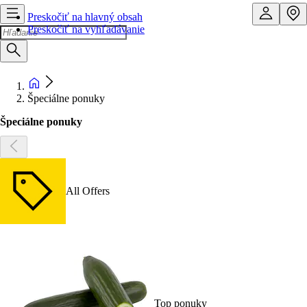
Preskočiť na hlavný obsah
Preskočiť na vyhľadávanie
Špeciálne ponuky
Špeciálne ponuky
All Offers
Top ponuky