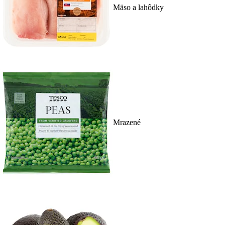
Mäso a lahôdky
Mrazené