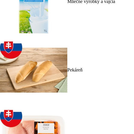
Mliečne výrobky a vajcia
Pekáreň