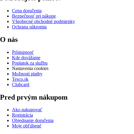
Cena doručenia
Bezpečnosť pri nákupe
Všeobecné obchodné podmienky
Ochrana súkromia
O nás
Prístupnosť
Kde dovážame
Poplatok za službu
Nastavenia cookies
Možnosti platby
Tesco.sk
Clubcard
Pred prvým nákupom
Ako nakupovať
Registrácia
Objednanie doručenia
Moje obľúbené