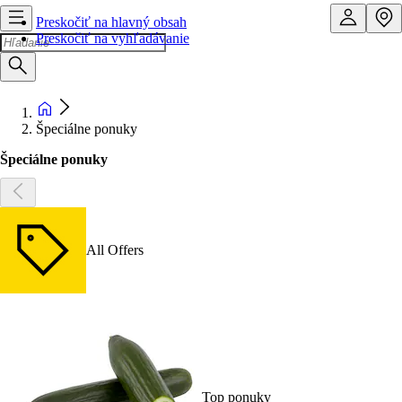
Preskočiť na hlavný obsah
Preskočiť na vyhľadávanie
Špeciálne ponuky
Špeciálne ponuky
All Offers
Top ponuky