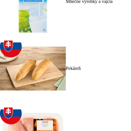
Mliečne výrobky a vajcia
Pekáreň