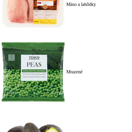
Mäso a lahôdky
Mrazené