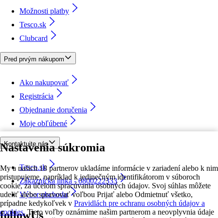
Možnosti platby
Tesco.sk
Clubcard
Pred prvým nákupom
Ako nakupovať
Registrácia
Objednanie doručenia
Moje obľúbené
Kontaktujte nás
Nastavenia súkromia
Tesco.sk
My a našich 18 partnerov ukladáme informácie v zariadení alebo k nim
pristupujeme, napríklad k jedinečným identifikátorom v súboroch
Zákaznícka linka - 0800222333
cookie, za účelom spracúvania osobných údajov. Svoj súhlas môžete
udeliť alebo spravovať voľbou Prijať alebo Odmietnuť všetko,
Výber obchodu
prípadne kedykoľvek v
Pravidlách pre ochranu osobných údajov a
cookies.
Tieto voľby oznámime našim partnerom a neovplyvnia údaje
followUs