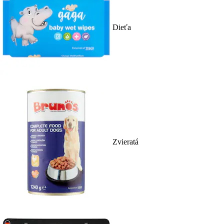
Dieťa
Zvieratá