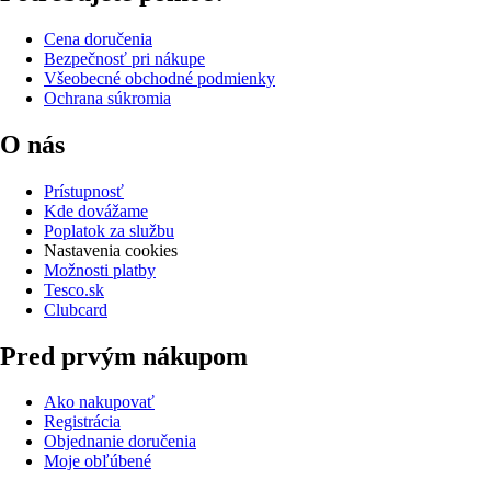
Cena doručenia
Bezpečnosť pri nákupe
Všeobecné obchodné podmienky
Ochrana súkromia
O nás
Prístupnosť
Kde dovážame
Poplatok za službu
Nastavenia cookies
Možnosti platby
Tesco.sk
Clubcard
Pred prvým nákupom
Ako nakupovať
Registrácia
Objednanie doručenia
Moje obľúbené