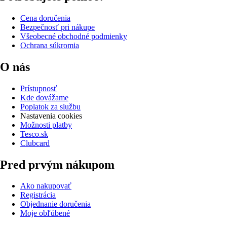
Cena doručenia
Bezpečnosť pri nákupe
Všeobecné obchodné podmienky
Ochrana súkromia
O nás
Prístupnosť
Kde dovážame
Poplatok za službu
Nastavenia cookies
Možnosti platby
Tesco.sk
Clubcard
Pred prvým nákupom
Ako nakupovať
Registrácia
Objednanie doručenia
Moje obľúbené