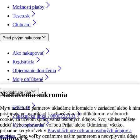
Možnosti platby
Tesco.sk
Clubcard
Pred prvým nákupom
Ako nakupovať
Registrácia
Objednanie doručenia
Moje obľúbené
Kontaktujte nás
Nastavenia súkromia
Tesco.sk
My a našich 18 partnerov ukladáme informácie v zariadení alebo k nim
pristupujeme, napríklad k jedinečným identifikátorom v súboroch
Zákaznícka linka - 0800222333
cookie, za účelom spracúvania osobných údajov. Svoj súhlas môžete
udeliť alebo spravovať voľbou Prijať alebo Odmietnuť všetko,
Výber obchodu
prípadne kedykoľvek v
Pravidlách pre ochranu osobných údajov a
cookies.
Tieto voľby oznámime našim partnerom a neovplyvnia údaje
followUs