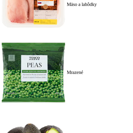
Mäso a lahôdky
Mrazené