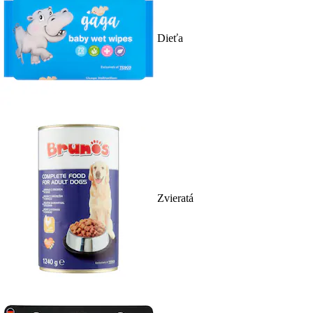
Dieťa
Zvieratá