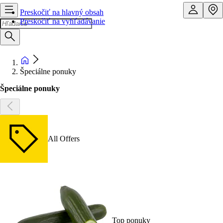
Preskočiť na hlavný obsah
Preskočiť na vyhľadávanie
Špeciálne ponuky
Špeciálne ponuky
All Offers
Top ponuky