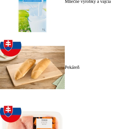
Mliečne výrobky a vajcia
Pekáreň