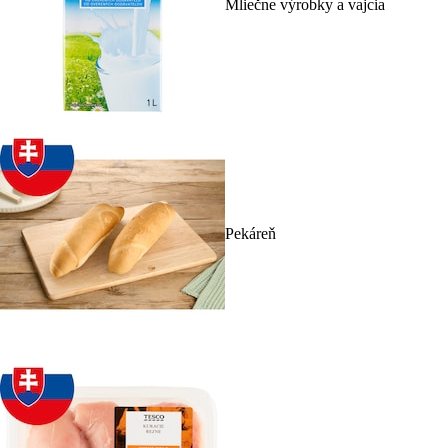
Mliečne výrobky a vajcia
Pekáreň