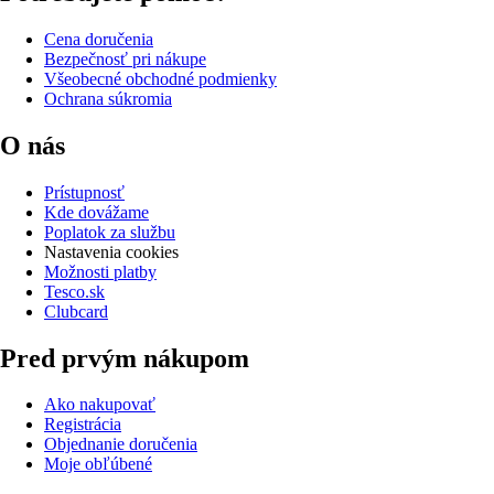
Cena doručenia
Bezpečnosť pri nákupe
Všeobecné obchodné podmienky
Ochrana súkromia
O nás
Prístupnosť
Kde dovážame
Poplatok za službu
Nastavenia cookies
Možnosti platby
Tesco.sk
Clubcard
Pred prvým nákupom
Ako nakupovať
Registrácia
Objednanie doručenia
Moje obľúbené