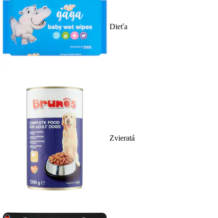
Dieťa
Zvieratá