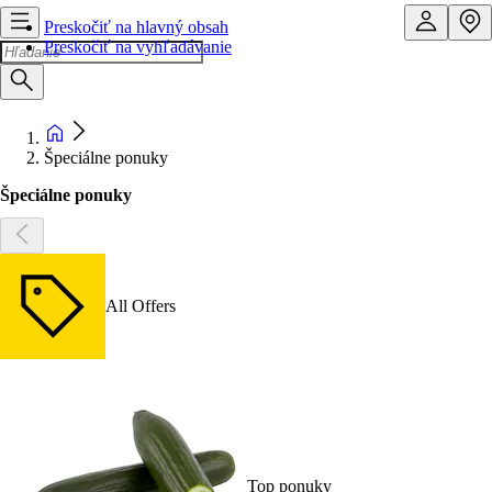
Preskočiť na hlavný obsah
Preskočiť na vyhľadávanie
Špeciálne ponuky
Špeciálne ponuky
All Offers
Top ponuky