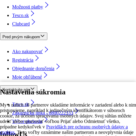
Možnosti platby
Tesco.sk
Clubcard
Pred prvým nákupom
Ako nakupovať
Registrácia
Objednanie doručenia
Moje obľúbené
Kontaktujte nás
Nastavenia súkromia
Tesco.sk
My a našich 18 partnerov ukladáme informácie v zariadení alebo k nim
pristupujeme, napríklad k jedinečným identifikátorom v súboroch
Zákaznícka linka - 0800222333
cookie, za účelom spracúvania osobných údajov. Svoj súhlas môžete
udeliť alebo spravovať voľbou Prijať alebo Odmietnuť všetko,
Výber obchodu
prípadne kedykoľvek v
Pravidlách pre ochranu osobných údajov a
cookies.
Tieto voľby oznámime našim partnerom a neovplyvnia údaje
followUs