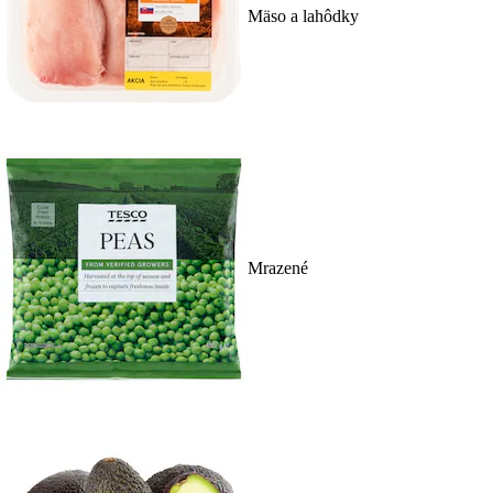
Mäso a lahôdky
Mrazené