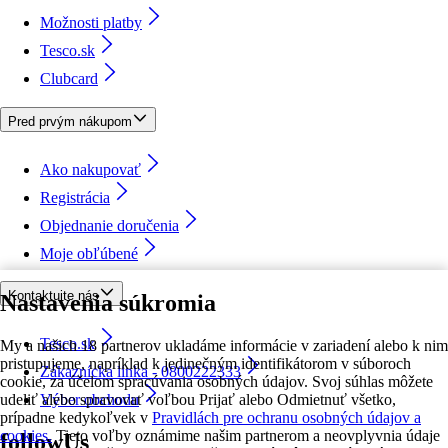
Možnosti platby
Tesco.sk
Clubcard
Pred prvým nákupom
Ako nakupovať
Registrácia
Objednanie doručenia
Moje obľúbené
Kontaktujte nás
Nastavenia súkromia
Tesco.sk
My a našich 18 partnerov ukladáme informácie v zariadení alebo k nim
pristupujeme, napríklad k jedinečným identifikátorom v súboroch
Zákaznícka linka - 0800222333
cookie, za účelom spracúvania osobných údajov. Svoj súhlas môžete
udeliť alebo spravovať voľbou Prijať alebo Odmietnuť všetko,
Výber obchodu
prípadne kedykoľvek v
Pravidlách pre ochranu osobných údajov a
cookies.
Tieto voľby oznámime našim partnerom a neovplyvnia údaje
followUs