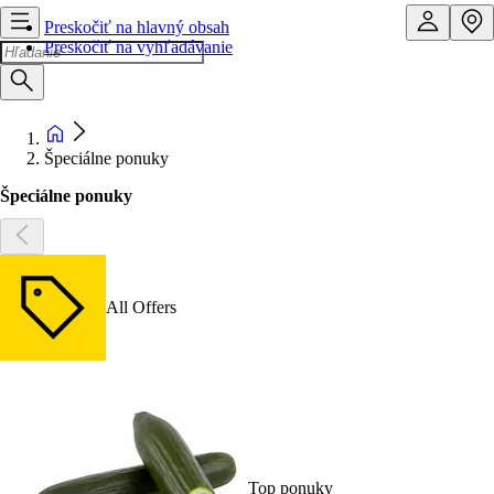
Preskočiť na hlavný obsah
Preskočiť na vyhľadávanie
Špeciálne ponuky
Špeciálne ponuky
All Offers
Top ponuky