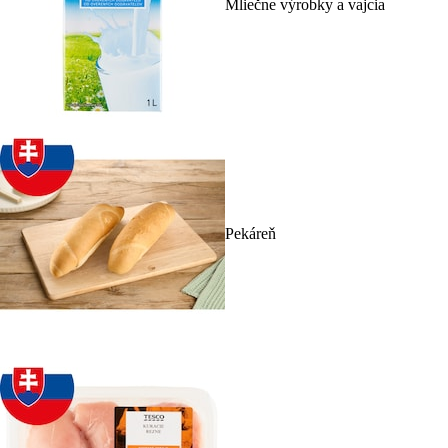
Mliečne výrobky a vajcia
Pekáreň