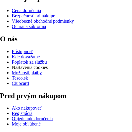
Cena doručenia
Bezpečnosť pri nákupe
Všeobecné obchodné podmienky
Ochrana súkromia
O nás
Prístupnosť
Kde dovážame
Poplatok za službu
Nastavenia cookies
Možnosti platby
Tesco.sk
Clubcard
Pred prvým nákupom
Ako nakupovať
Registrácia
Objednanie doručenia
Moje obľúbené