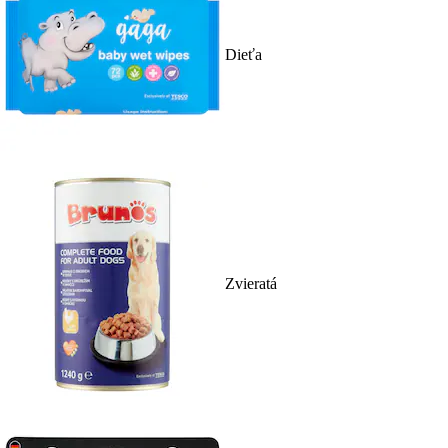
Dieťa
Zvieratá