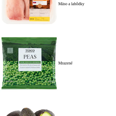
Mäso a lahôdky
Mrazené