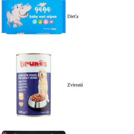
Dieťa
Zvieratá