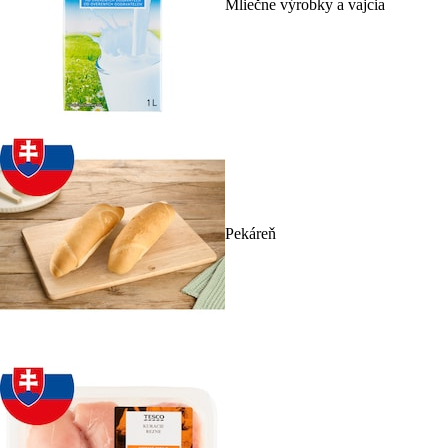
Mliečne výrobky a vajcia
Pekáreň