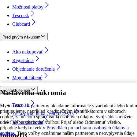
Možnosti platby
Tesco.sk
Clubcard
Pred prvým nákupom
Ako nakupovať
Registrácia
Objednanie doručenia
Moje obľúbené
Kontaktujte nás
Nastavenia súkromia
Tesco.sk
My a našich 18 partnerov ukladáme informácie v zariadení alebo k nim
pristupujeme, napríklad k jedinečným identifikátorom v súboroch
Zákaznícka linka - 0800222333
cookie, za účelom spracúvania osobných údajov. Svoj súhlas môžete
udeliť alebo spravovať voľbou Prijať alebo Odmietnuť všetko,
Výber obchodu
prípadne kedykoľvek v
Pravidlách pre ochranu osobných údajov a
cookies.
Tieto voľby oznámime našim partnerom a neovplyvnia údaje
followUs