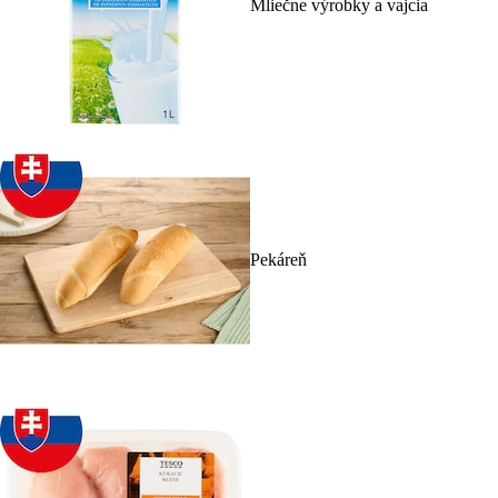
Mliečne výrobky a vajcia
Pekáreň