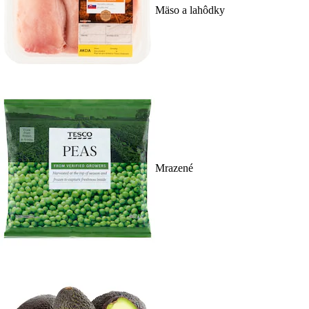
Mäso a lahôdky
Mrazené