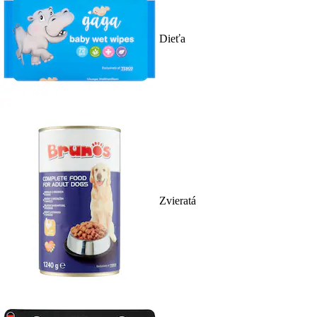
Dieťa
Zvieratá