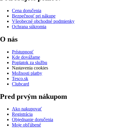
Cena doručenia
Bezpečnosť pri nákupe
Všeobecné obchodné podmienky
Ochrana súkromia
O nás
Prístupnosť
Kde dovážame
Poplatok za službu
Nastavenia cookies
Možnosti platby
Tesco.sk
Clubcard
Pred prvým nákupom
Ako nakupovať
Registrácia
Objednanie doručenia
Moje obľúbené