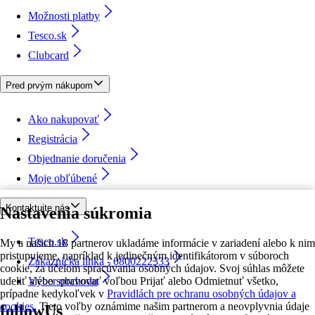
Možnosti platby
Tesco.sk
Clubcard
Pred prvým nákupom
Ako nakupovať
Registrácia
Objednanie doručenia
Moje obľúbené
Kontaktujte nás
Nastavenia súkromia
Tesco.sk
My a našich 18 partnerov ukladáme informácie v zariadení alebo k nim
pristupujeme, napríklad k jedinečným identifikátorom v súboroch
Zákaznícka linka - 0800222333
cookie, za účelom spracúvania osobných údajov. Svoj súhlas môžete
udeliť alebo spravovať voľbou Prijať alebo Odmietnuť všetko,
Výber obchodu
prípadne kedykoľvek v
Pravidlách pre ochranu osobných údajov a
cookies.
Tieto voľby oznámime našim partnerom a neovplyvnia údaje
followUs