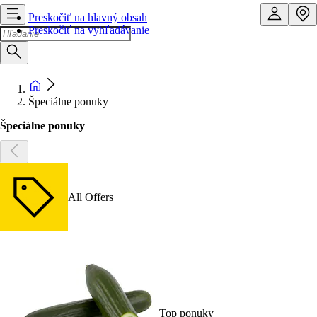
Preskočiť na hlavný obsah
Preskočiť na vyhľadávanie
Špeciálne ponuky
Špeciálne ponuky
All Offers
Top ponuky