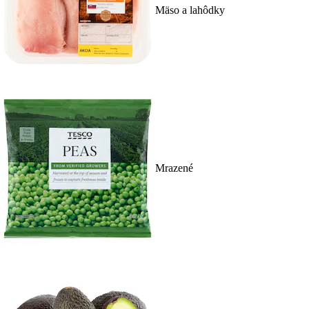
Mäso a lahôdky
Mrazené