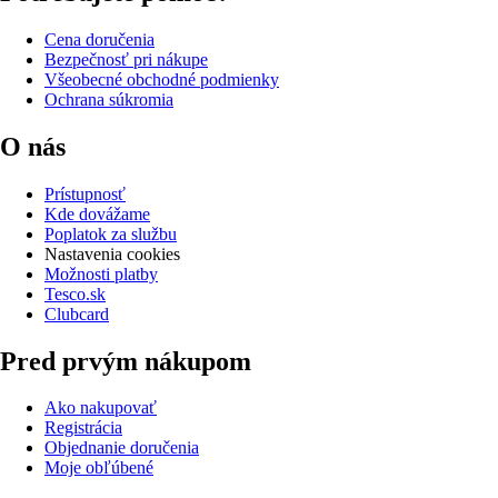
Cena doručenia
Bezpečnosť pri nákupe
Všeobecné obchodné podmienky
Ochrana súkromia
O nás
Prístupnosť
Kde dovážame
Poplatok za službu
Nastavenia cookies
Možnosti platby
Tesco.sk
Clubcard
Pred prvým nákupom
Ako nakupovať
Registrácia
Objednanie doručenia
Moje obľúbené