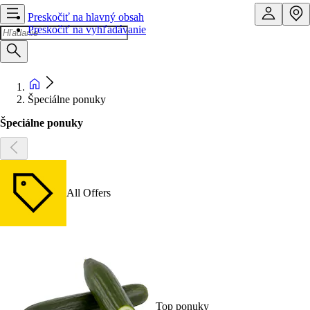
Preskočiť na hlavný obsah
Preskočiť na vyhľadávanie
Špeciálne ponuky
Špeciálne ponuky
All Offers
Top ponuky