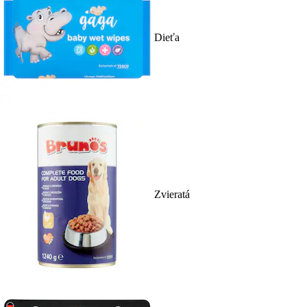
Dieťa
Zvieratá