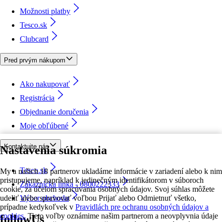
Možnosti platby
Tesco.sk
Clubcard
Pred prvým nákupom
Ako nakupovať
Registrácia
Objednanie doručenia
Moje obľúbené
Kontaktujte nás
Nastavenia súkromia
Tesco.sk
My a našich 18 partnerov ukladáme informácie v zariadení alebo k nim
pristupujeme, napríklad k jedinečným identifikátorom v súboroch
Zákaznícka linka - 0800222333
cookie, za účelom spracúvania osobných údajov. Svoj súhlas môžete
udeliť alebo spravovať voľbou Prijať alebo Odmietnuť všetko,
Výber obchodu
prípadne kedykoľvek v
Pravidlách pre ochranu osobných údajov a
cookies.
Tieto voľby oznámime našim partnerom a neovplyvnia údaje
followUs