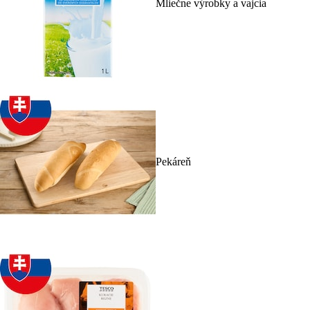
Mliečne výrobky a vajcia
Pekáreň