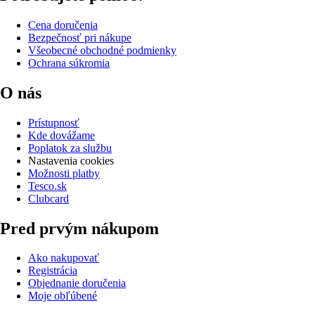
Cena doručenia
Bezpečnosť pri nákupe
Všeobecné obchodné podmienky
Ochrana súkromia
O nás
Prístupnosť
Kde dovážame
Poplatok za službu
Nastavenia cookies
Možnosti platby
Tesco.sk
Clubcard
Pred prvým nákupom
Ako nakupovať
Registrácia
Objednanie doručenia
Moje obľúbené