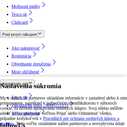
Možnosti platby
Tesco.sk
Clubcard
Pred prvým nákupom
Ako nakupovať
Registrácia
Objednanie doručenia
Moje obľúbené
Kontaktujte nás
Nastavenia súkromia
Tesco.sk
My a našich 18 partnerov ukladáme informácie v zariadení alebo k nim
pristupujeme, napríklad k jedinečným identifikátorom v súboroch
Zákaznícka linka - 0800222333
cookie, za účelom spracúvania osobných údajov. Svoj súhlas môžete
udeliť alebo spravovať voľbou Prijať alebo Odmietnuť všetko,
Výber obchodu
prípadne kedykoľvek v
Pravidlách pre ochranu osobných údajov a
cookies.
Tieto voľby oznámime našim partnerom a neovplyvnia údaje
followUs