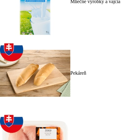
Mliečne výrobky a vajcia
Pekáreň