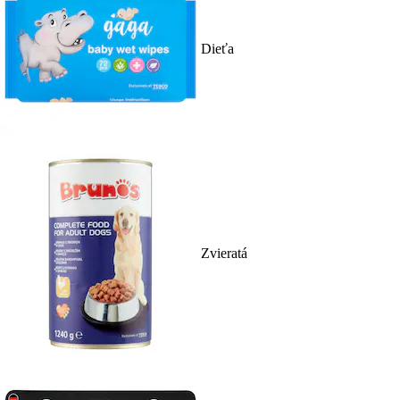
Dieťa
Zvieratá