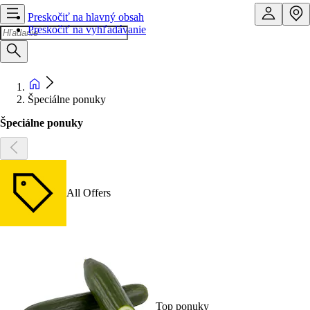
Preskočiť na hlavný obsah
Preskočiť na vyhľadávanie
Špeciálne ponuky
Špeciálne ponuky
All Offers
Top ponuky