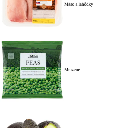
Mäso a lahôdky
Mrazené