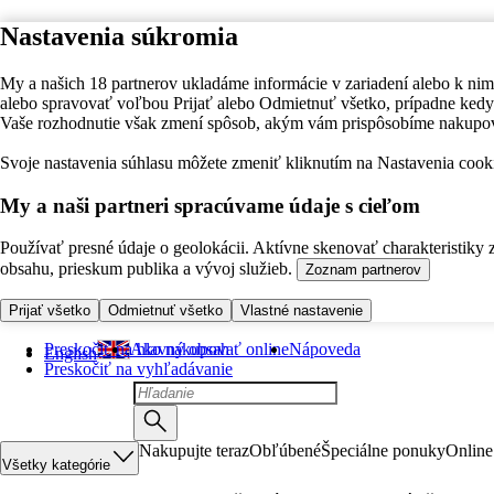
Nastavenia súkromia
My a našich 18 partnerov ukladáme informácie v zariadení alebo k nim
alebo spravovať voľbou Prijať alebo Odmietnuť všetko, prípadne ke
Vaše rozhodnutie však zmení spôsob, akým vám prispôsobíme nakupo
Svoje nastavenia súhlasu môžete zmeniť kliknutím na Nastavenia cooki
My a naši partneri spracúvame údaje s cieľom
Používať presné údaje o geolokácii. Aktívne skenovať charakteristiky 
obsahu, prieskum publika a vývoj služieb.
Zoznam partnerov
Prijať všetko
Odmietnuť všetko
Vlastné nastavenie
Preskočiť na hlavný obsah
Ako nakupovať online
Nápoveda
English
Preskočiť na vyhľadávanie
Nakupujte teraz
Obľúbené
Špeciálne ponuky
Online
Všetky kategórie