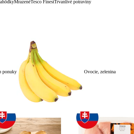
lahôdky
Mrazené
Tesco Finest
Trvanlivé potraviny
p ponuky
Ovocie, zelenina