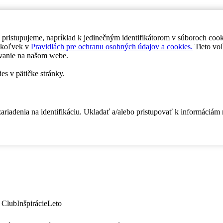
 pristupujeme, napríklad k jedinečným identifikátorom v súboroch coo
dykoľvek v
Pravidlách pre ochranu osobných údajov a cookies.
Tieto voľ
vanie na našom webe.
es v pätičke stránky.
zariadenia na identifikáciu. Ukladať a/alebo pristupovať k informáciám
 Club
Inšpirácie
Leto