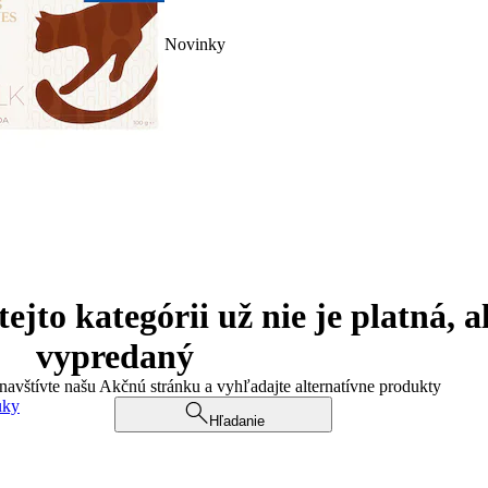
Novinky
jto kategórii už nie je platná, a
vypredaný
 navštívte našu Akčnú stránku a vyhľadajte alternatívne produkty
uky
Hľadanie