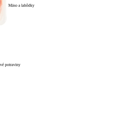
Mäso a lahôdky
ivé potraviny