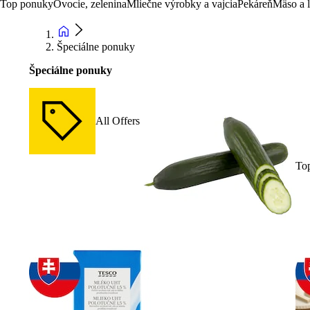
Top ponuky
Ovocie, zelenina
Mliečne výrobky a vajcia
Pekáreň
Mäso a 
Špeciálne ponuky
Špeciálne ponuky
All Offers
To