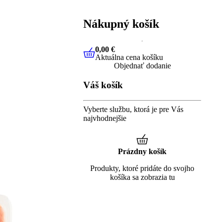
Nákupný košík
0,00 €
Aktuálna cena košíku
0,00 €
Aktuálna cena košíku
Objednať dodanie
Váš košík
Vyberte službu, ktorá je pre Vás
najvhodnejšie
Prázdny košík
Produkty, ktoré pridáte do svojho
košíka sa zobrazia tu