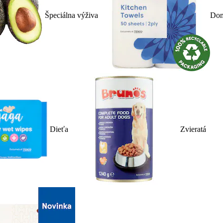
Špeciálna výživa
Dom
Dieťa
Zvieratá