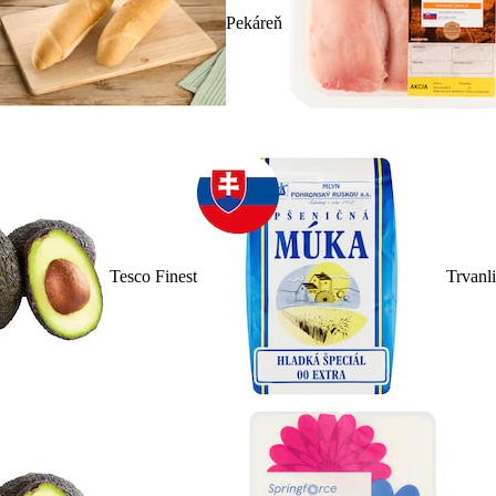
Pekáreň
Tesco Finest
Trvanl