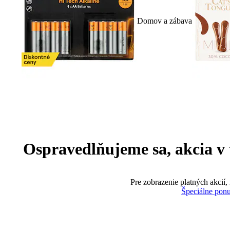
Domov a zábava
Ospravedlňujeme sa, akcia v te
Pre zobrazenie platných akcií,
Špeciálne pon