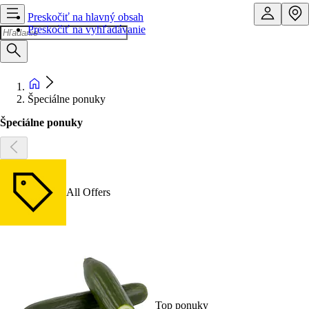
Preskočiť na hlavný obsah
Preskočiť na vyhľadávanie
Špeciálne ponuky
Špeciálne ponuky
All Offers
Top ponuky