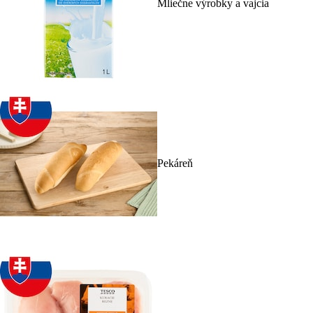
Mliečne výrobky a vajcia
Pekáreň