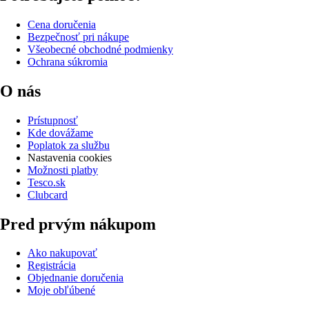
Cena doručenia
Bezpečnosť pri nákupe
Všeobecné obchodné podmienky
Ochrana súkromia
O nás
Prístupnosť
Kde dovážame
Poplatok za službu
Nastavenia cookies
Možnosti platby
Tesco.sk
Clubcard
Pred prvým nákupom
Ako nakupovať
Registrácia
Objednanie doručenia
Moje obľúbené