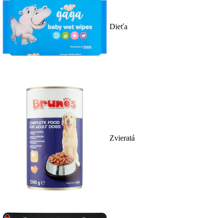
Dieťa
Zvieratá