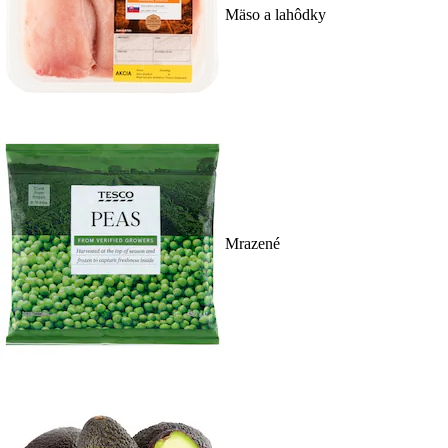
Mäso a lahôdky
Mrazené