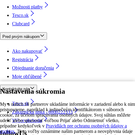
Možnosti platby
Tesco.sk
Clubcard
Pred prvým nákupom
Ako nakupovať
Registrácia
Objednanie doručenia
Moje obľúbené
Kontaktujte nás
Nastavenia súkromia
Tesco.sk
My a našich 18 partnerov ukladáme informácie v zariadení alebo k nim
pristupujeme, napríklad k jedinečným identifikátorom v súboroch
Zákaznícka linka - 0800222333
cookie, za účelom spracúvania osobných údajov. Svoj súhlas môžete
udeliť alebo spravovať voľbou Prijať alebo Odmietnuť všetko,
Výber obchodu
prípadne kedykoľvek v
Pravidlách pre ochranu osobných údajov a
cookies.
Tieto voľby oznámime našim partnerom a neovplyvnia údaje
followUs