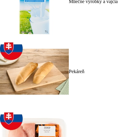
Mliečne výrobky a vajcia
Pekáreň