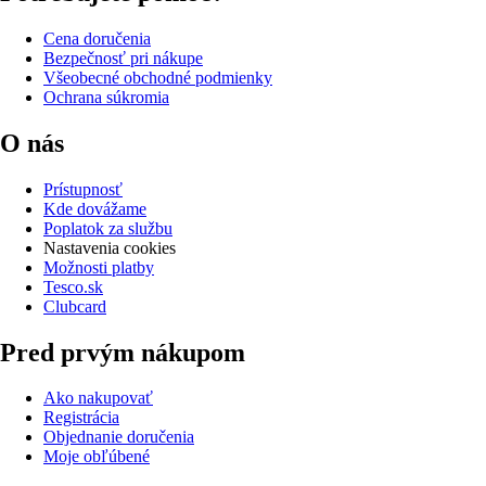
Cena doručenia
Bezpečnosť pri nákupe
Všeobecné obchodné podmienky
Ochrana súkromia
O nás
Prístupnosť
Kde dovážame
Poplatok za službu
Nastavenia cookies
Možnosti platby
Tesco.sk
Clubcard
Pred prvým nákupom
Ako nakupovať
Registrácia
Objednanie doručenia
Moje obľúbené