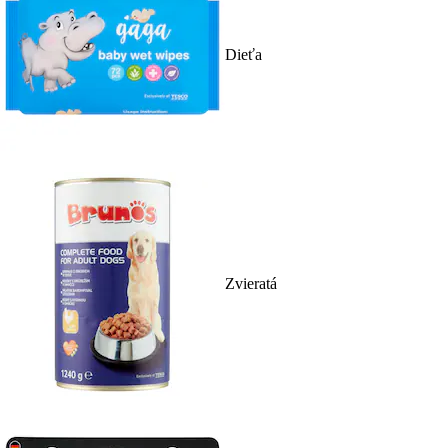
Dieťa
Zvieratá