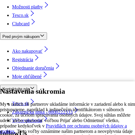
Možnosti platby
Tesco.sk
Clubcard
Pred prvým nákupom
Ako nakupovať
Registrácia
Objednanie doručenia
Moje obľúbené
Kontaktujte nás
Nastavenia súkromia
Tesco.sk
My a našich 18 partnerov ukladáme informácie v zariadení alebo k nim
pristupujeme, napríklad k jedinečným identifikátorom v súboroch
Zákaznícka linka - 0800222333
cookie, za účelom spracúvania osobných údajov. Svoj súhlas môžete
udeliť alebo spravovať voľbou Prijať alebo Odmietnuť všetko,
Výber obchodu
prípadne kedykoľvek v
Pravidlách pre ochranu osobných údajov a
cookies.
Tieto voľby oznámime našim partnerom a neovplyvnia údaje
followUs