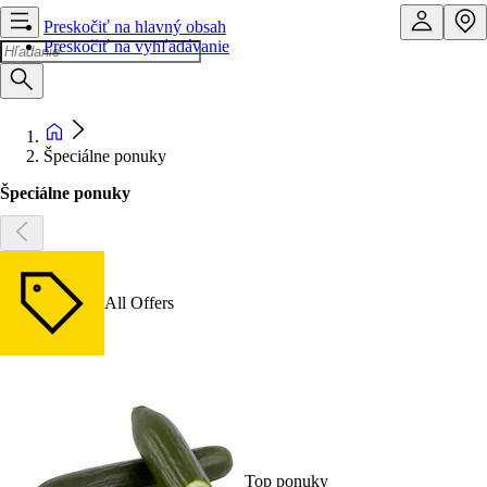
Preskočiť na hlavný obsah
Preskočiť na vyhľadávanie
Špeciálne ponuky
Špeciálne ponuky
All Offers
Top ponuky