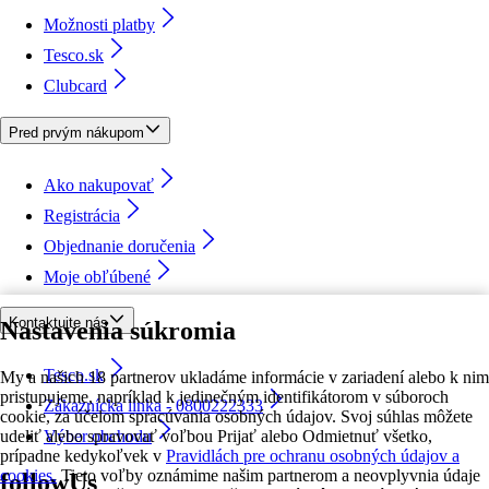
Možnosti platby
Tesco.sk
Clubcard
Pred prvým nákupom
Ako nakupovať
Registrácia
Objednanie doručenia
Moje obľúbené
Kontaktujte nás
Nastavenia súkromia
Tesco.sk
My a našich 18 partnerov ukladáme informácie v zariadení alebo k nim
pristupujeme, napríklad k jedinečným identifikátorom v súboroch
Zákaznícka linka - 0800222333
cookie, za účelom spracúvania osobných údajov. Svoj súhlas môžete
udeliť alebo spravovať voľbou Prijať alebo Odmietnuť všetko,
Výber obchodu
prípadne kedykoľvek v
Pravidlách pre ochranu osobných údajov a
cookies.
Tieto voľby oznámime našim partnerom a neovplyvnia údaje
followUs