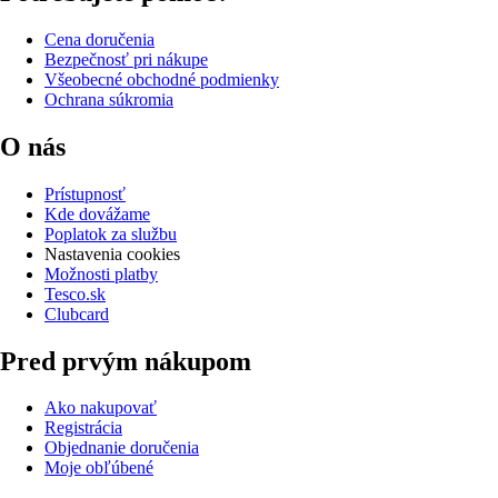
Cena doručenia
Bezpečnosť pri nákupe
Všeobecné obchodné podmienky
Ochrana súkromia
O nás
Prístupnosť
Kde dovážame
Poplatok za službu
Nastavenia cookies
Možnosti platby
Tesco.sk
Clubcard
Pred prvým nákupom
Ako nakupovať
Registrácia
Objednanie doručenia
Moje obľúbené