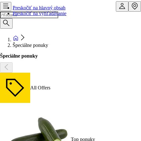
Preskočiť na hlavný obsah
Preskočiť na vyhľadávanie
Špeciálne ponuky
Špeciálne ponuky
All Offers
Top ponuky