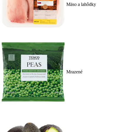
Mäso a lahôdky
Mrazené