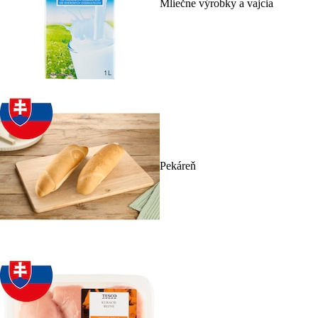
Mliečne výrobky a vajcia
Pekáreň