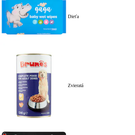
Dieťa
Zvieratá