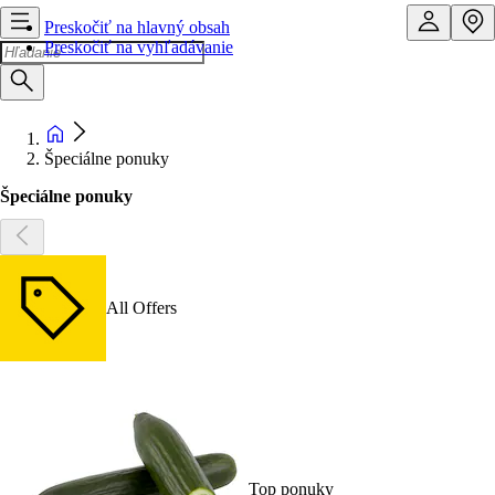
Preskočiť na hlavný obsah
Preskočiť na vyhľadávanie
Špeciálne ponuky
Špeciálne ponuky
All Offers
Top ponuky