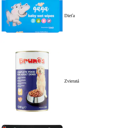
Dieťa
Zvieratá