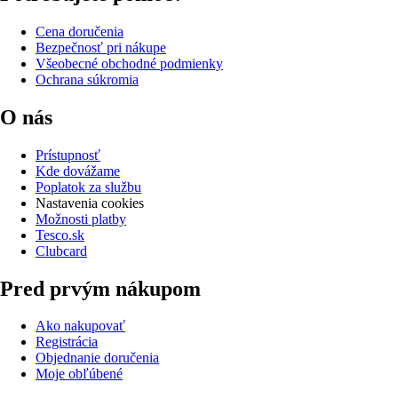
Cena doručenia
Bezpečnosť pri nákupe
Všeobecné obchodné podmienky
Ochrana súkromia
O nás
Prístupnosť
Kde dovážame
Poplatok za službu
Nastavenia cookies
Možnosti platby
Tesco.sk
Clubcard
Pred prvým nákupom
Ako nakupovať
Registrácia
Objednanie doručenia
Moje obľúbené