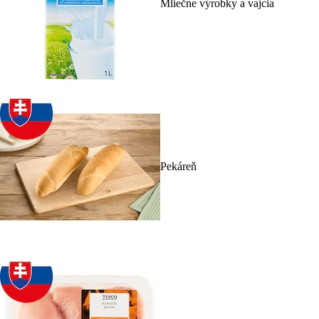
Mliečne výrobky a vajcia
Pekáreň