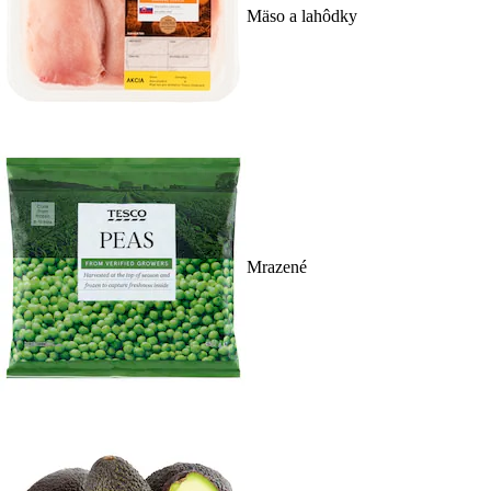
Mäso a lahôdky
Mrazené