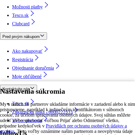
Možnosti platby
Tesco.sk
Clubcard
Pred prvým nákupom
Ako nakupovať
Registrácia
Objednanie doručenia
Moje obľúbené
Kontaktujte nás
Nastavenia súkromia
Tesco.sk
My a našich 18 partnerov ukladáme informácie v zariadení alebo k nim
pristupujeme, napríklad k jedinečným identifikátorom v súboroch
Zákaznícka linka - 0800222333
cookie, za účelom spracúvania osobných údajov. Svoj súhlas môžete
udeliť alebo spravovať voľbou Prijať alebo Odmietnuť všetko,
Výber obchodu
prípadne kedykoľvek v
Pravidlách pre ochranu osobných údajov a
cookies.
Tieto voľby oznámime našim partnerom a neovplyvnia údaje
followUs