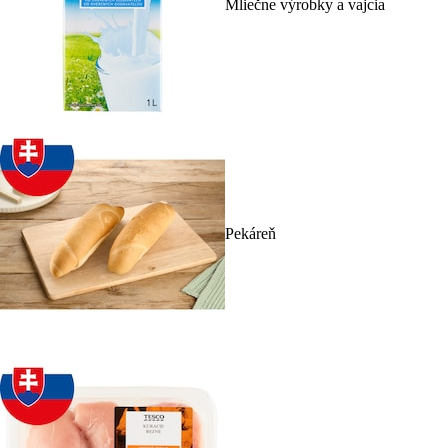
Mliečne výrobky a vajcia
Pekáreň