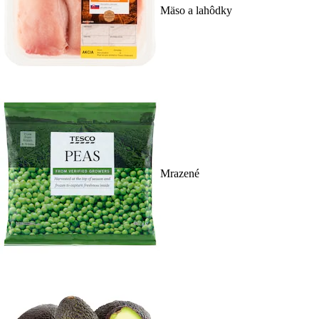
Mäso a lahôdky
Mrazené