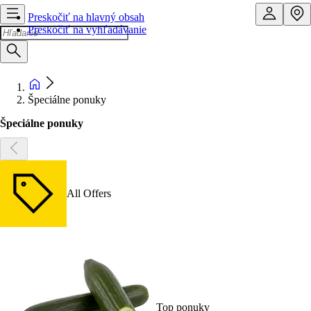
Preskočiť na hlavný obsah
Preskočiť na vyhľadávanie
Špeciálne ponuky
Špeciálne ponuky
All Offers
Top ponuky