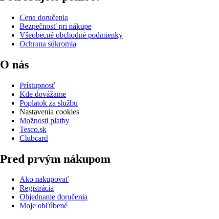
Cena doručenia
Bezpečnosť pri nákupe
Všeobecné obchodné podmienky
Ochrana súkromia
O nás
Prístupnosť
Kde dovážame
Poplatok za službu
Nastavenia cookies
Možnosti platby
Tesco.sk
Clubcard
Pred prvým nákupom
Ako nakupovať
Registrácia
Objednanie doručenia
Moje obľúbené