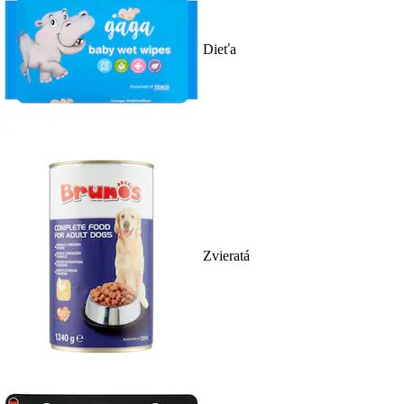
Dieťa
Zvieratá