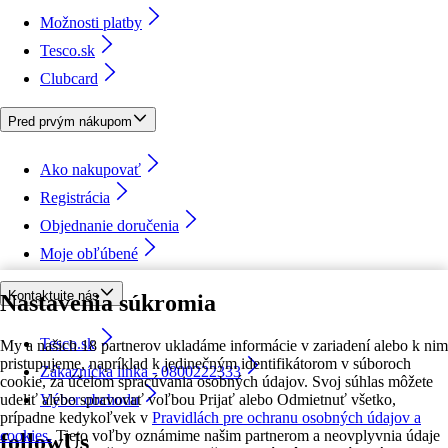
Možnosti platby
Tesco.sk
Clubcard
Pred prvým nákupom
Ako nakupovať
Registrácia
Objednanie doručenia
Moje obľúbené
Kontaktujte nás
Nastavenia súkromia
Tesco.sk
My a našich 18 partnerov ukladáme informácie v zariadení alebo k nim
pristupujeme, napríklad k jedinečným identifikátorom v súboroch
Zákaznícka linka - 0800222333
cookie, za účelom spracúvania osobných údajov. Svoj súhlas môžete
udeliť alebo spravovať voľbou Prijať alebo Odmietnuť všetko,
Výber obchodu
prípadne kedykoľvek v
Pravidlách pre ochranu osobných údajov a
cookies.
Tieto voľby oznámime našim partnerom a neovplyvnia údaje
followUs