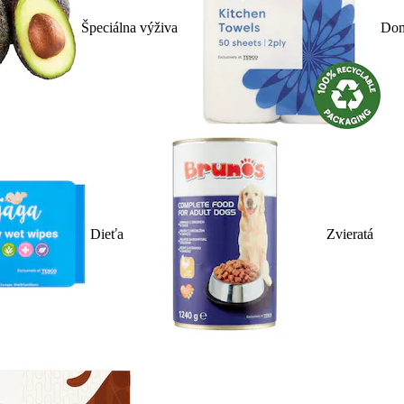
Špeciálna výživa
Dom
Dieťa
Zvieratá