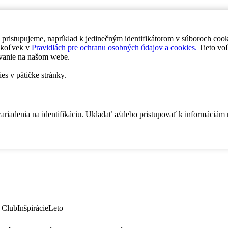
 pristupujeme, napríklad k jedinečným identifikátorom v súboroch coo
dykoľvek v
Pravidlách pre ochranu osobných údajov a cookies.
Tieto voľ
vanie na našom webe.
es v pätičke stránky.
zariadenia na identifikáciu. Ukladať a/alebo pristupovať k informáciám
 Club
Inšpirácie
Leto