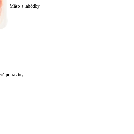
Mäso a lahôdky
ivé potraviny