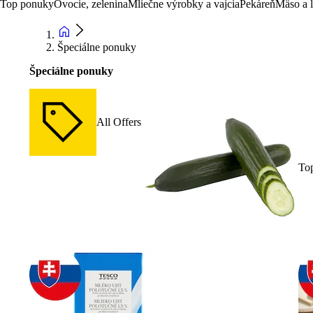
Top ponuky
Ovocie, zelenina
Mliečne výrobky a vajcia
Pekáreň
Mäso a 
Špeciálne ponuky
Špeciálne ponuky
All Offers
To