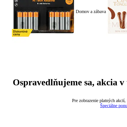
Domov a zábava
Ospravedlňujeme sa, akcia v te
Pre zobrazenie platných akcií,
Špeciálne pon