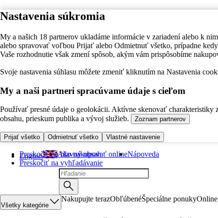
Nastavenia súkromia
My a našich 18 partnerov ukladáme informácie v zariadení alebo k nim
alebo spravovať voľbou Prijať alebo Odmietnuť všetko, prípadne ke
Vaše rozhodnutie však zmení spôsob, akým vám prispôsobíme nakupo
Svoje nastavenia súhlasu môžete zmeniť kliknutím na Nastavenia cooki
My a naši partneri spracúvame údaje s cieľom
Používať presné údaje o geolokácii. Aktívne skenovať charakteristiky 
obsahu, prieskum publika a vývoj služieb.
Zoznam partnerov
Prijať všetko
Odmietnuť všetko
Vlastné nastavenie
Preskočiť na hlavný obsah
Ako nakupovať online
Nápoveda
English
Preskočiť na vyhľadávanie
Nakupujte teraz
Obľúbené
Špeciálne ponuky
Online
Všetky kategórie