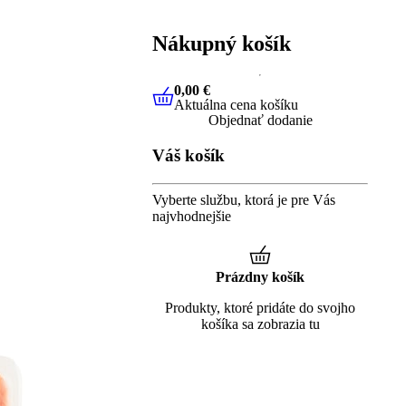
Nákupný košík
0,00 €
Aktuálna cena košíku
0,00 €
Aktuálna cena košíku
Objednať dodanie
Váš košík
Vyberte službu, ktorá je pre Vás
najvhodnejšie
Prázdny košík
Produkty, ktoré pridáte do svojho
košíka sa zobrazia tu