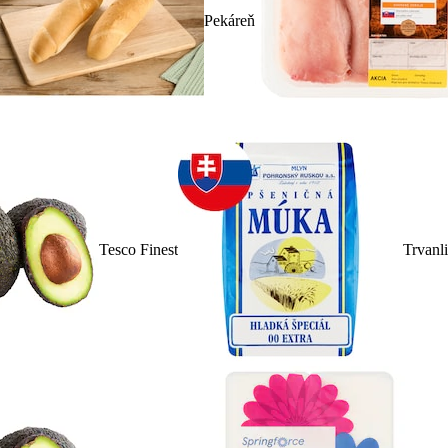
Pekáreň
Tesco Finest
Trvanl