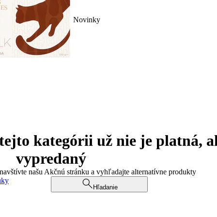
Novinky
jto kategórii už nie je platná, a
vypredaný
 navštívte našu Akčnú stránku a vyhľadajte alternatívne produkty
uky
Hľadanie