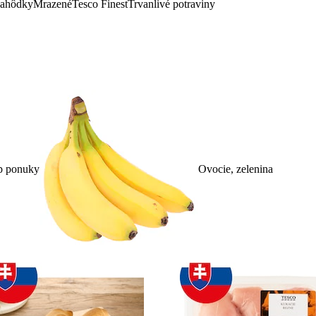
lahôdky
Mrazené
Tesco Finest
Trvanlivé potraviny
p ponuky
Ovocie, zelenina