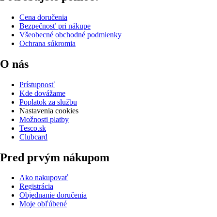
Cena doručenia
Bezpečnosť pri nákupe
Všeobecné obchodné podmienky
Ochrana súkromia
O nás
Prístupnosť
Kde dovážame
Poplatok za službu
Nastavenia cookies
Možnosti platby
Tesco.sk
Clubcard
Pred prvým nákupom
Ako nakupovať
Registrácia
Objednanie doručenia
Moje obľúbené