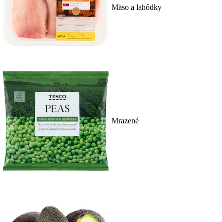
Mäso a lahôdky
Mrazené