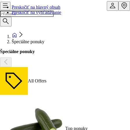
Preskočiť na hlavný obsah
Preskočiť na vyhľadávanie
Špeciálne ponuky
Špeciálne ponuky
All Offers
Top ponuky