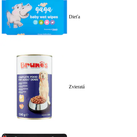
Dieťa
Zvieratá