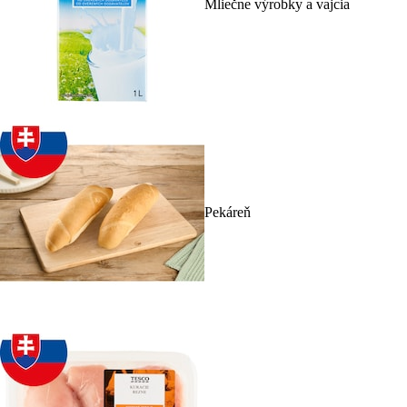
Mliečne výrobky a vajcia
Pekáreň