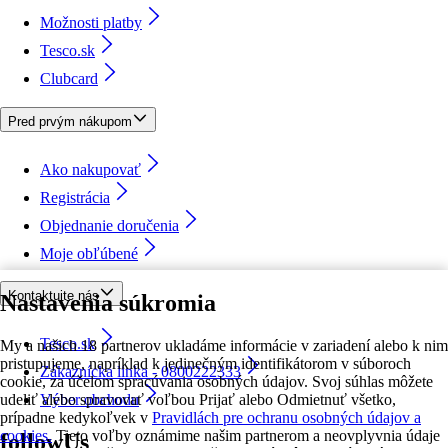
Možnosti platby
Tesco.sk
Clubcard
Pred prvým nákupom
Ako nakupovať
Registrácia
Objednanie doručenia
Moje obľúbené
Kontaktujte nás
Nastavenia súkromia
Tesco.sk
My a našich 18 partnerov ukladáme informácie v zariadení alebo k nim
pristupujeme, napríklad k jedinečným identifikátorom v súboroch
Zákaznícka linka - 0800222333
cookie, za účelom spracúvania osobných údajov. Svoj súhlas môžete
udeliť alebo spravovať voľbou Prijať alebo Odmietnuť všetko,
Výber obchodu
prípadne kedykoľvek v
Pravidlách pre ochranu osobných údajov a
cookies.
Tieto voľby oznámime našim partnerom a neovplyvnia údaje
followUs