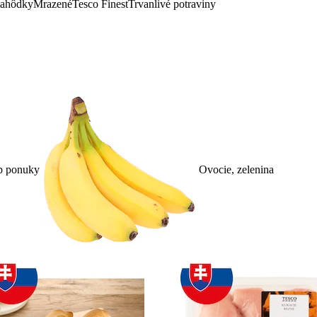
lahôdky
Mrazené
Tesco Finest
Trvanlivé potraviny
p ponuky
Ovocie, zelenina