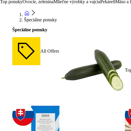
Top ponuky
Ovocie, zelenina
Mliečne výrobky a vajcia
Pekáreň
Mäso a 
Špeciálne ponuky
Špeciálne ponuky
All Offers
To