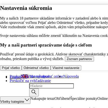
Nastavenia súkromia
My a našich 18 partnerov ukladáme informácie v zariadení alebo k nim
alebo spravovať voľbou Prijať alebo Odmietnuť všetko, prípadne ke
Vaše rozhodnutie však zmení spôsob, akým vám prispôsobíme nakupo
Svoje nastavenia súhlasu môžete zmeniť kliknutím na Nastavenia cooki
My a naši partneri spracúvame údaje s cieľom
Používať presné údaje o geolokácii. Aktívne skenovať charakteristiky 
obsahu, prieskum publika a vývoj služieb.
Zoznam partnerov
Prijať všetko
Odmietnuť všetko
Vlastné nastavenie
Preskočiť na hlavný obsah
Ako nakupovať online
Nápoveda
English
Preskočiť na vyhľadávanie
Nakupujte teraz
Obľúbené
Špeciálne ponuky
Online
Všetky kategórie