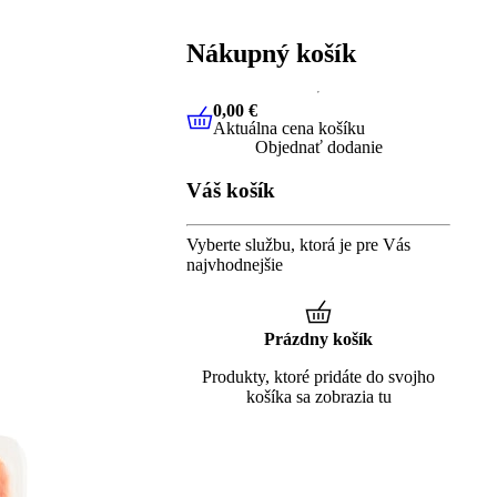
Nákupný košík
0,00 €
Aktuálna cena košíku
0,00 €
Aktuálna cena košíku
Objednať dodanie
Váš košík
Vyberte službu, ktorá je pre Vás
najvhodnejšie
Prázdny košík
Produkty, ktoré pridáte do svojho
košíka sa zobrazia tu