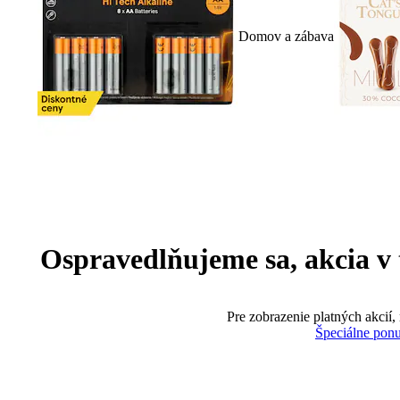
Domov a zábava
Ospravedlňujeme sa, akcia v te
Pre zobrazenie platných akcií,
Špeciálne pon