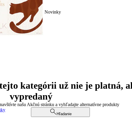
Novinky
jto kategórii už nie je platná, a
vypredaný
 navštívte našu Akčnú stránku a vyhľadajte alternatívne produkty
uky
Hľadanie