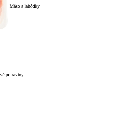
Mäso a lahôdky
ivé potraviny