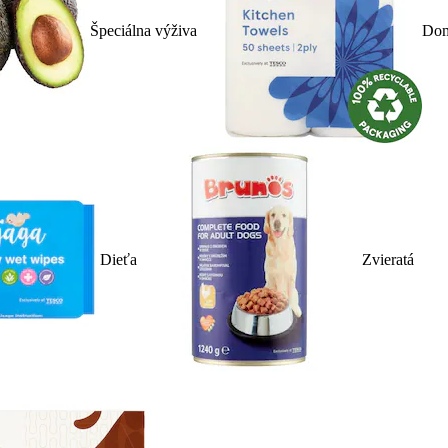
Špeciálna výživa
Dom
Dieťa
Zvieratá