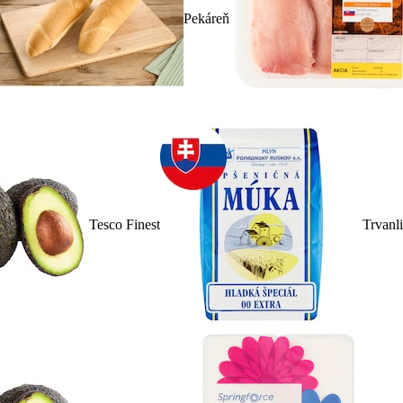
Pekáreň
Tesco Finest
Trvanl