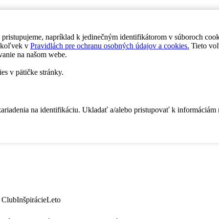
 pristupujeme, napríklad k jedinečným identifikátorom v súboroch coo
dykoľvek v
Pravidlách pre ochranu osobných údajov a cookies.
Tieto voľ
vanie na našom webe.
es v pätičke stránky.
zariadenia na identifikáciu. Ukladať a/alebo pristupovať k informáciám
 Club
Inšpirácie
Leto