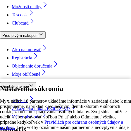
Možnosti platby
Tesco.sk
Clubcard
Pred prvým nákupom
Ako nakupovať
Registrácia
Objednanie doručenia
Moje obľúbené
Kontaktujte nás
Nastavenia súkromia
Tesco.sk
My a našich 18 partnerov ukladáme informácie v zariadení alebo k nim
pristupujeme, napríklad k jedinečným identifikátorom v súboroch
Zákaznícka linka - 0800222333
cookie, za účelom spracúvania osobných údajov. Svoj súhlas môžete
udeliť alebo spravovať voľbou Prijať alebo Odmietnuť všetko,
Výber obchodu
prípadne kedykoľvek v
Pravidlách pre ochranu osobných údajov a
cookies.
Tieto voľby oznámime našim partnerom a neovplyvnia údaje
followUs