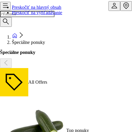
Preskočiť na hlavný obsah
Preskočiť na vyhľadávanie
Špeciálne ponuky
Špeciálne ponuky
All Offers
Top ponuky