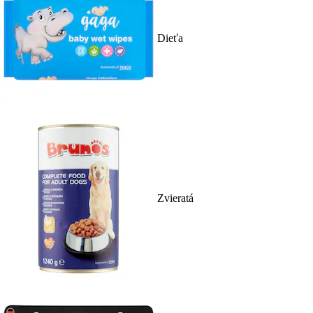
Dieťa
Zvieratá