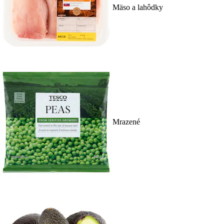
Mäso a lahôdky
Mrazené