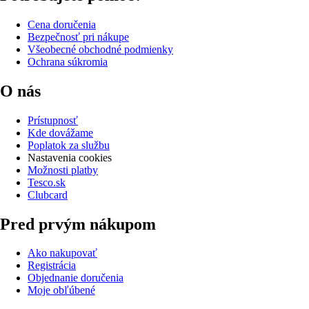
Cena doručenia
Bezpečnosť pri nákupe
Všeobecné obchodné podmienky
Ochrana súkromia
O nás
Prístupnosť
Kde dovážame
Poplatok za službu
Nastavenia cookies
Možnosti platby
Tesco.sk
Clubcard
Pred prvým nákupom
Ako nakupovať
Registrácia
Objednanie doručenia
Moje obľúbené