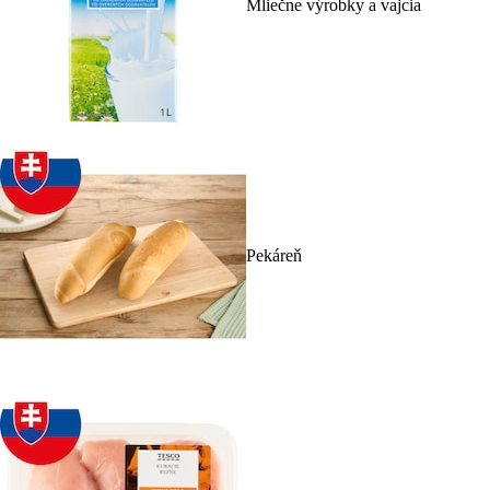
Mliečne výrobky a vajcia
Pekáreň