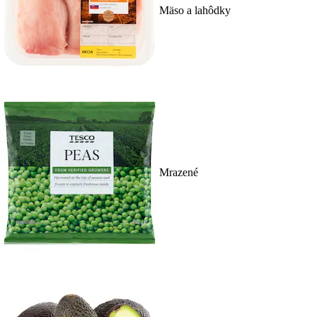
Mäso a lahôdky
Mrazené