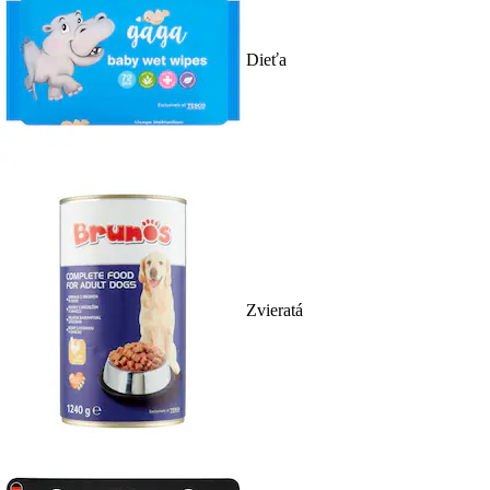
Dieťa
Zvieratá