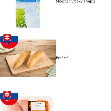
Mliečne výrobky a vajcia
Pekáreň