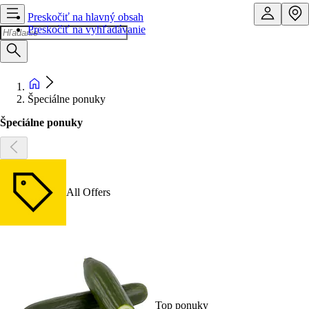
Preskočiť na hlavný obsah
Preskočiť na vyhľadávanie
Špeciálne ponuky
Špeciálne ponuky
All Offers
Top ponuky