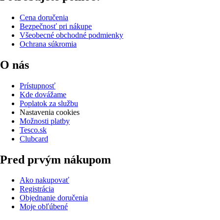
Cena doručenia
Bezpečnosť pri nákupe
Všeobecné obchodné podmienky
Ochrana súkromia
O nás
Prístupnosť
Kde dovážame
Poplatok za službu
Nastavenia cookies
Možnosti platby
Tesco.sk
Clubcard
Pred prvým nákupom
Ako nakupovať
Registrácia
Objednanie doručenia
Moje obľúbené