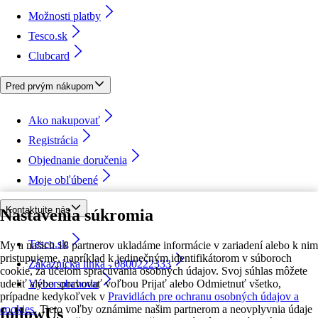
Možnosti platby
Tesco.sk
Clubcard
Pred prvým nákupom
Ako nakupovať
Registrácia
Objednanie doručenia
Moje obľúbené
Kontaktujte nás
Nastavenia súkromia
Tesco.sk
My a našich 18 partnerov ukladáme informácie v zariadení alebo k nim
pristupujeme, napríklad k jedinečným identifikátorom v súboroch
Zákaznícka linka - 0800222333
cookie, za účelom spracúvania osobných údajov. Svoj súhlas môžete
udeliť alebo spravovať voľbou Prijať alebo Odmietnuť všetko,
Výber obchodu
prípadne kedykoľvek v
Pravidlách pre ochranu osobných údajov a
cookies.
Tieto voľby oznámime našim partnerom a neovplyvnia údaje
followUs