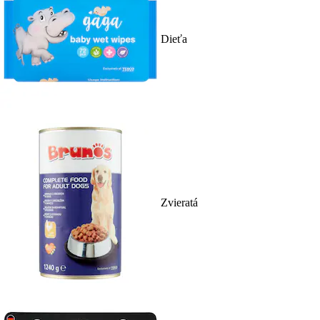
Dieťa
Zvieratá