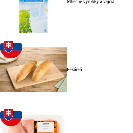
Mliečne výrobky a vajcia
Pekáreň