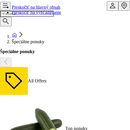
Preskočiť na hlavný obsah
Preskočiť na vyhľadávanie
Špeciálne ponuky
Špeciálne ponuky
All Offers
Top ponuky