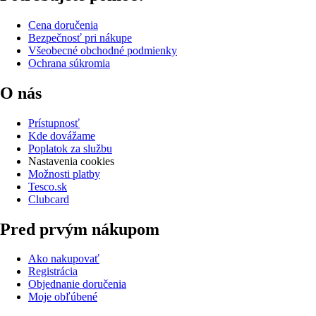
Cena doručenia
Bezpečnosť pri nákupe
Všeobecné obchodné podmienky
Ochrana súkromia
O nás
Prístupnosť
Kde dovážame
Poplatok za službu
Nastavenia cookies
Možnosti platby
Tesco.sk
Clubcard
Pred prvým nákupom
Ako nakupovať
Registrácia
Objednanie doručenia
Moje obľúbené