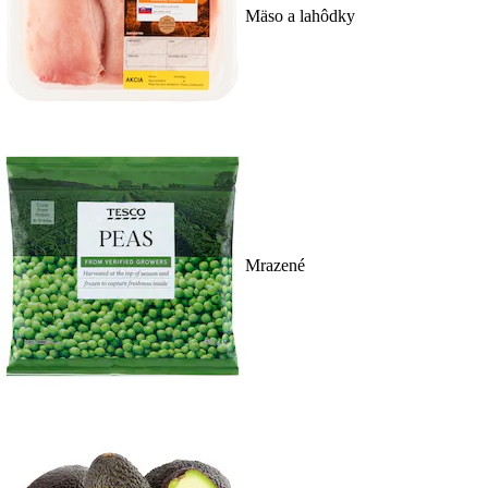
Mäso a lahôdky
Mrazené