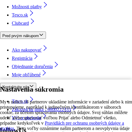
Možnosti platby
Tesco.sk
Clubcard
Pred prvým nákupom
Ako nakupovať
Registrácia
Objednanie doručenia
Moje obľúbené
Kontaktujte nás
Nastavenia súkromia
Tesco.sk
My a našich 18 partnerov ukladáme informácie v zariadení alebo k nim
pristupujeme, napríklad k jedinečným identifikátorom v súboroch
Zákaznícka linka - 0800222333
cookie, za účelom spracúvania osobných údajov. Svoj súhlas môžete
udeliť alebo spravovať voľbou Prijať alebo Odmietnuť všetko,
Výber obchodu
prípadne kedykoľvek v
Pravidlách pre ochranu osobných údajov a
cookies.
Tieto voľby oznámime našim partnerom a neovplyvnia údaje
followUs