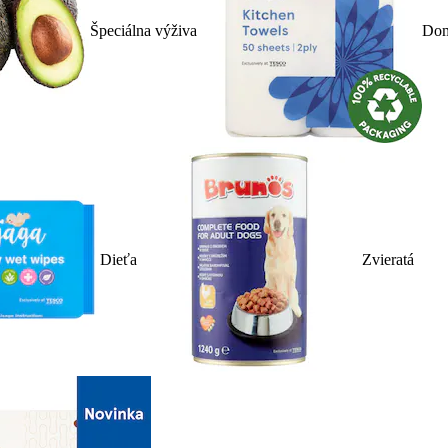
Špeciálna výživa
Dom
Dieťa
Zvieratá