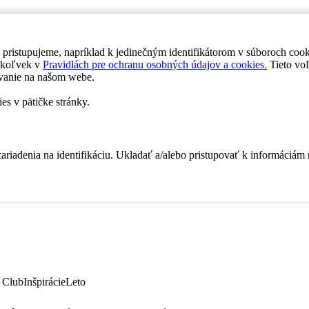
 pristupujeme, napríklad k jedinečným identifikátorom v súboroch coo
dykoľvek v
Pravidlách pre ochranu osobných údajov a cookies.
Tieto voľ
vanie na našom webe.
es v pätičke stránky.
zariadenia na identifikáciu. Ukladať a/alebo pristupovať k informáciám
 Club
Inšpirácie
Leto