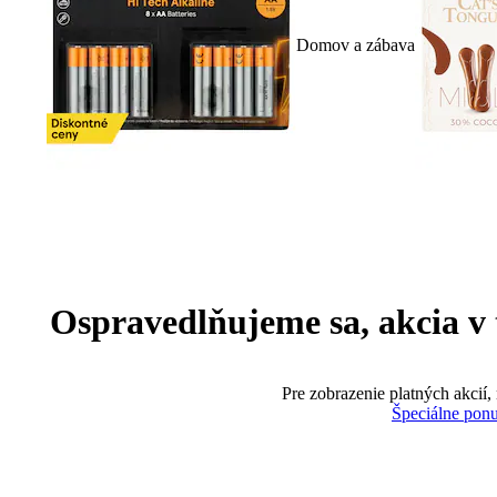
Domov a zábava
Ospravedlňujeme sa, akcia v te
Pre zobrazenie platných akcií,
Špeciálne pon