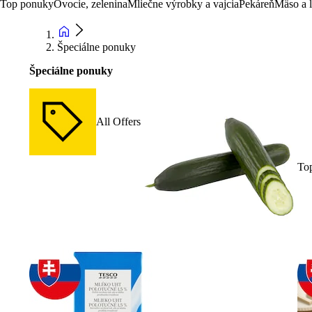
Top ponuky
Ovocie, zelenina
Mliečne výrobky a vajcia
Pekáreň
Mäso a 
Špeciálne ponuky
Špeciálne ponuky
All Offers
To