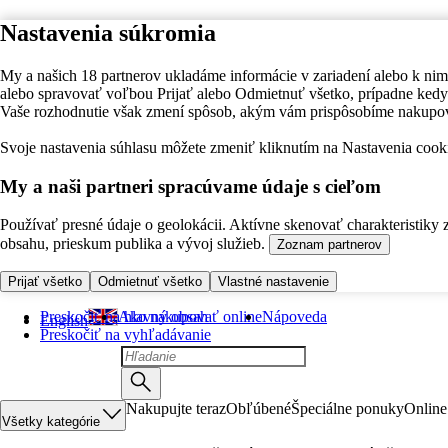
Nastavenia súkromia
My a našich 18 partnerov ukladáme informácie v zariadení alebo k nim
alebo spravovať voľbou Prijať alebo Odmietnuť všetko, prípadne ke
Vaše rozhodnutie však zmení spôsob, akým vám prispôsobíme nakupo
Svoje nastavenia súhlasu môžete zmeniť kliknutím na Nastavenia cooki
My a naši partneri spracúvame údaje s cieľom
Používať presné údaje o geolokácii. Aktívne skenovať charakteristiky 
obsahu, prieskum publika a vývoj služieb.
Zoznam partnerov
Prijať všetko
Odmietnuť všetko
Vlastné nastavenie
Preskočiť na hlavný obsah
Ako nakupovať online
Nápoveda
English
Preskočiť na vyhľadávanie
Nakupujte teraz
Obľúbené
Špeciálne ponuky
Online
Všetky kategórie