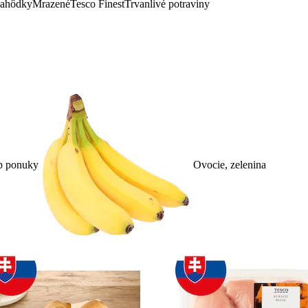
lahôdky
Mrazené
Tesco Finest
Trvanlivé potraviny
p ponuky
Ovocie, zelenina