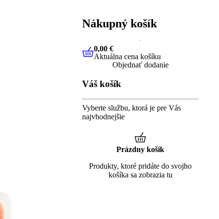
Nákupný košík
0,00 €
Aktuálna cena košíku
0,00 €
Aktuálna cena košíku
Objednať dodanie
Váš košík
Vyberte službu, ktorá je pre Vás
najvhodnejšie
Prázdny košík
Produkty, ktoré pridáte do svojho
košíka sa zobrazia tu