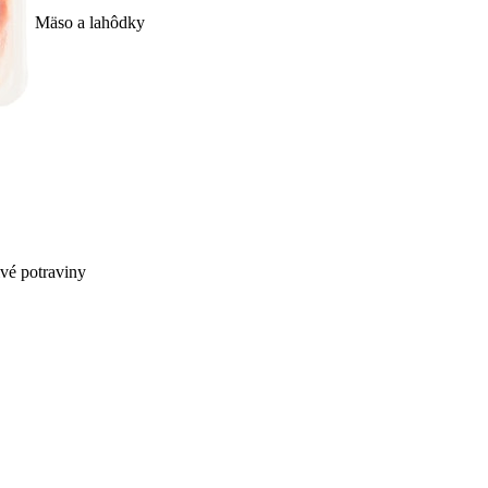
Mäso a lahôdky
ivé potraviny