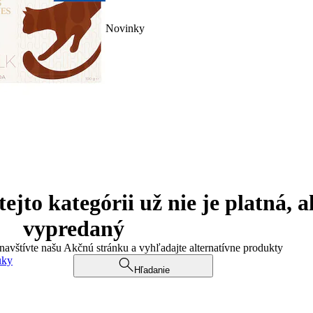
Novinky
jto kategórii už nie je platná, a
vypredaný
 navštívte našu Akčnú stránku a vyhľadajte alternatívne produkty
uky
Hľadanie