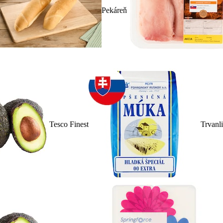
Pekáreň
Tesco Finest
Trvanl