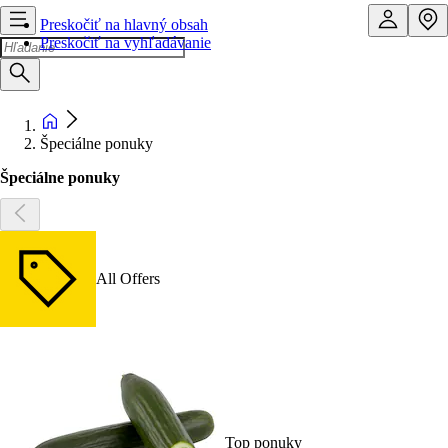
Preskočiť na hlavný obsah
Preskočiť na vyhľadávanie
Špeciálne ponuky
Špeciálne ponuky
All Offers
Top ponuky