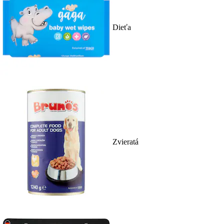
Dieťa
Zvieratá