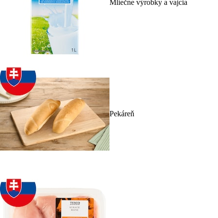
Mliečne výrobky a vajcia
Pekáreň