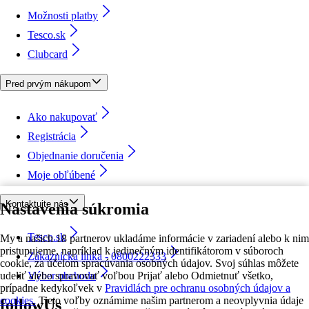
Možnosti platby
Tesco.sk
Clubcard
Pred prvým nákupom
Ako nakupovať
Registrácia
Objednanie doručenia
Moje obľúbené
Kontaktujte nás
Nastavenia súkromia
Tesco.sk
My a našich 18 partnerov ukladáme informácie v zariadení alebo k nim
pristupujeme, napríklad k jedinečným identifikátorom v súboroch
Zákaznícka linka - 0800222333
cookie, za účelom spracúvania osobných údajov. Svoj súhlas môžete
udeliť alebo spravovať voľbou Prijať alebo Odmietnuť všetko,
Výber obchodu
prípadne kedykoľvek v
Pravidlách pre ochranu osobných údajov a
cookies.
Tieto voľby oznámime našim partnerom a neovplyvnia údaje
followUs