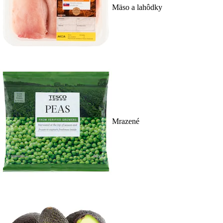
Mäso a lahôdky
Mrazené