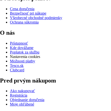
Cena doručenia
Bezpečnosť pri nákupe
Všeobecné obchodné podmienky
Ochrana súkromia
O nás
Prístupnosť
Kde dovážame
Poplatok za službu
Nastavenia cookies
Možnosti platby
Tesco.sk
Clubcard
Pred prvým nákupom
Ako nakupovať
Registrácia
Objednanie doručenia
Moje obľúbené