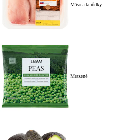
Mäso a lahôdky
Mrazené