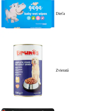
Dieťa
Zvieratá