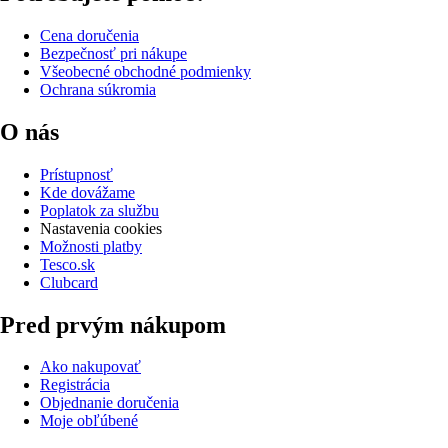
Cena doručenia
Bezpečnosť pri nákupe
Všeobecné obchodné podmienky
Ochrana súkromia
O nás
Prístupnosť
Kde dovážame
Poplatok za službu
Nastavenia cookies
Možnosti platby
Tesco.sk
Clubcard
Pred prvým nákupom
Ako nakupovať
Registrácia
Objednanie doručenia
Moje obľúbené