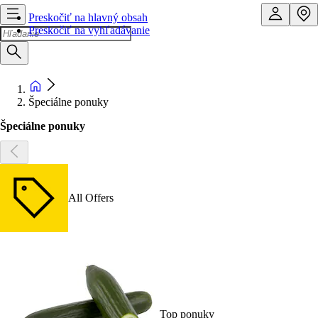
Preskočiť na hlavný obsah
Preskočiť na vyhľadávanie
Špeciálne ponuky
Špeciálne ponuky
All Offers
Top ponuky