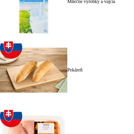
Mliečne výrobky a vajcia
Pekáreň