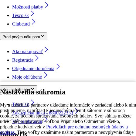
Možnosti platby
Tesco.sk
Clubcard
Pred prvým nákupom
Ako nakupovať
Registrácia
Objednanie doručenia
Moje obľúbené
Kontaktujte nás
Nastavenia súkromia
Tesco.sk
My a našich 18 partnerov ukladáme informácie v zariadení alebo k nim
pristupujeme, napríklad k jedinečným identifikátorom v súboroch
Zákaznícka linka - 0800222333
cookie, za účelom spracúvania osobných údajov. Svoj súhlas môžete
udeliť alebo spravovať voľbou Prijať alebo Odmietnuť všetko,
Výber obchodu
prípadne kedykoľvek v
Pravidlách pre ochranu osobných údajov a
cookies.
Tieto voľby oznámime našim partnerom a neovplyvnia údaje
followUs