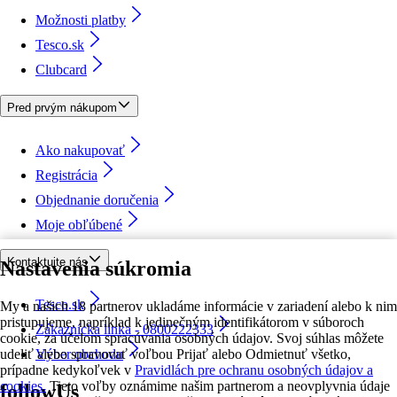
Možnosti platby
Tesco.sk
Clubcard
Pred prvým nákupom
Ako nakupovať
Registrácia
Objednanie doručenia
Moje obľúbené
Kontaktujte nás
Nastavenia súkromia
Tesco.sk
My a našich 18 partnerov ukladáme informácie v zariadení alebo k nim
pristupujeme, napríklad k jedinečným identifikátorom v súboroch
Zákaznícka linka - 0800222333
cookie, za účelom spracúvania osobných údajov. Svoj súhlas môžete
udeliť alebo spravovať voľbou Prijať alebo Odmietnuť všetko,
Výber obchodu
prípadne kedykoľvek v
Pravidlách pre ochranu osobných údajov a
cookies.
Tieto voľby oznámime našim partnerom a neovplyvnia údaje
followUs