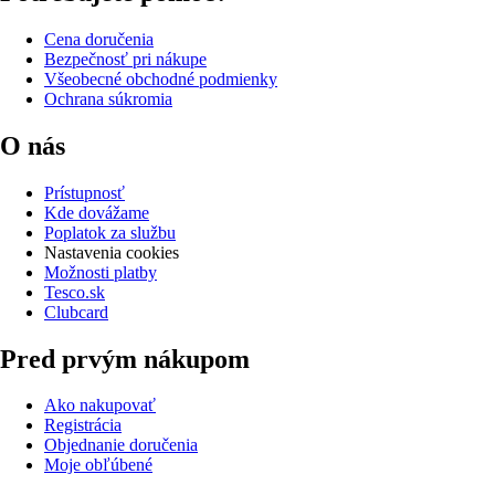
Cena doručenia
Bezpečnosť pri nákupe
Všeobecné obchodné podmienky
Ochrana súkromia
O nás
Prístupnosť
Kde dovážame
Poplatok za službu
Nastavenia cookies
Možnosti platby
Tesco.sk
Clubcard
Pred prvým nákupom
Ako nakupovať
Registrácia
Objednanie doručenia
Moje obľúbené