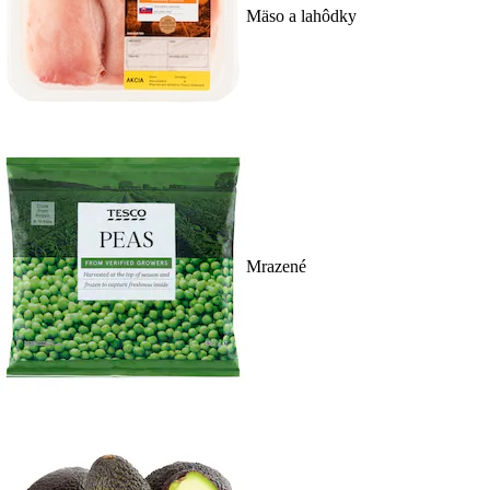
Mäso a lahôdky
Mrazené