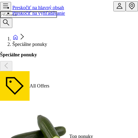
Preskočiť na hlavný obsah
Preskočiť na vyhľadávanie
Špeciálne ponuky
Špeciálne ponuky
All Offers
Top ponuky