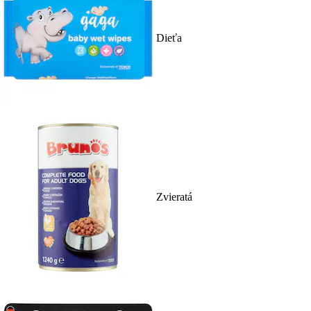
Dieťa
Zvieratá