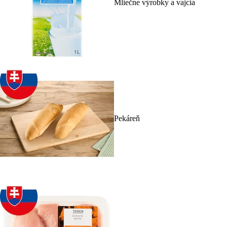
Mliečne výrobky a vajcia
Pekáreň