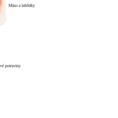
Mäso a lahôdky
ivé potraviny