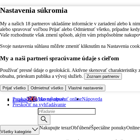
Nastavenia súkromia
My a našich 18 partnerov ukladáme informácie v zariadení alebo k nim
alebo spravovať voľbou Prijať alebo Odmietnuť všetko, prípadne ke
Vaše rozhodnutie však zmení spôsob, akým vám prispôsobíme nakupo
Svoje nastavenia súhlasu môžete zmeniť kliknutím na Nastavenia cooki
My a naši partneri spracúvame údaje s cieľom
Používať presné údaje o geolokácii. Aktívne skenovať charakteristiky 
obsahu, prieskum publika a vývoj služieb.
Zoznam partnerov
Prijať všetko
Odmietnuť všetko
Vlastné nastavenie
Preskočiť na hlavný obsah
Ako nakupovať online
Nápoveda
English
Preskočiť na vyhľadávanie
Nakupujte teraz
Obľúbené
Špeciálne ponuky
Online
Všetky kategórie