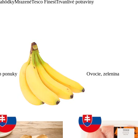
lahôdky
Mrazené
Tesco Finest
Trvanlivé potraviny
p ponuky
Ovocie, zelenina