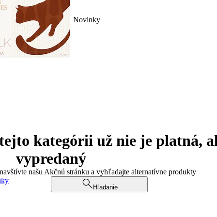
Novinky
jto kategórii už nie je platná, a
vypredaný
 navštívte našu Akčnú stránku a vyhľadajte alternatívne produkty
uky
Hľadanie