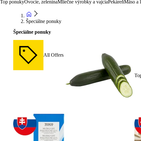
Top ponuky
Ovocie, zelenina
Mliečne výrobky a vajcia
Pekáreň
Mäso a 
Špeciálne ponuky
Špeciálne ponuky
All Offers
To