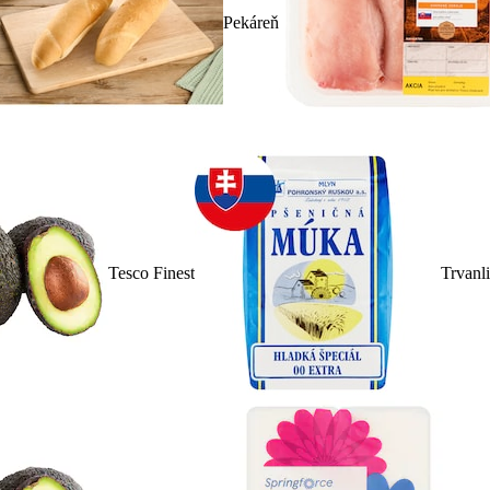
Pekáreň
Tesco Finest
Trvanl