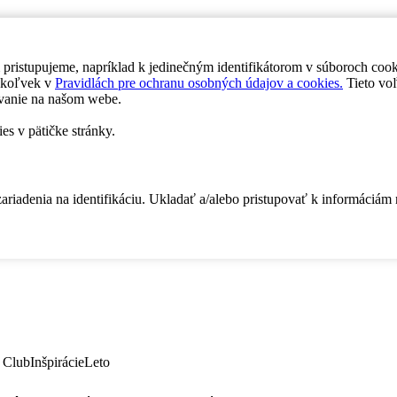
 pristupujeme, napríklad k jedinečným identifikátorom v súboroch coo
dykoľvek v
Pravidlách pre ochranu osobných údajov a cookies.
Tieto voľ
vanie na našom webe.
es v pätičke stránky.
zariadenia na identifikáciu. Ukladať a/alebo pristupovať k informáciám
 Club
Inšpirácie
Leto