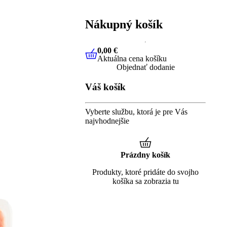
Nákupný košík
0,00 €
Aktuálna cena košíku
0,00 €
Aktuálna cena košíku
Objednať dodanie
Váš košík
Vyberte službu, ktorá je pre Vás
najvhodnejšie
Prázdny košík
Produkty, ktoré pridáte do svojho
košíka sa zobrazia tu