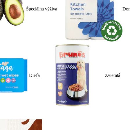
Špeciálna výživa
Dom
Dieťa
Zvieratá