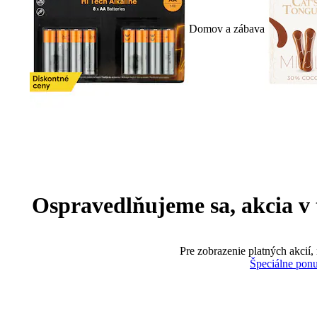
Domov a zábava
Ospravedlňujeme sa, akcia v te
Pre zobrazenie platných akcií,
Špeciálne pon