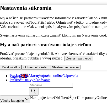
Nastavenia súkromia
My a našich 18 partnerov ukladáme informácie v zariadení alebo k nim
alebo spravovať voľbou Prijať alebo Odmietnuť všetko, prípadne ke
Vaše rozhodnutie však zmení spôsob, akým vám prispôsobíme nakupo
Svoje nastavenia súhlasu môžete zmeniť kliknutím na Nastavenia cooki
My a naši partneri spracúvame údaje s cieľom
Používať presné údaje o geolokácii. Aktívne skenovať charakteristiky 
obsahu, prieskum publika a vývoj služieb.
Zoznam partnerov
Prijať všetko
Odmietnuť všetko
Vlastné nastavenie
Preskočiť na hlavný obsah
Ako nakupovať online
Nápoveda
English
Preskočiť na vyhľadávanie
Nakupujte teraz
Obľúbené
Špeciálne ponuky
Online
Všetky kategórie