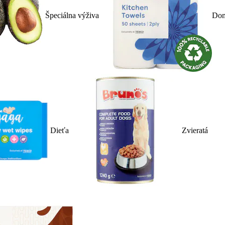
Špeciálna výživa
Dom
Dieťa
Zvieratá