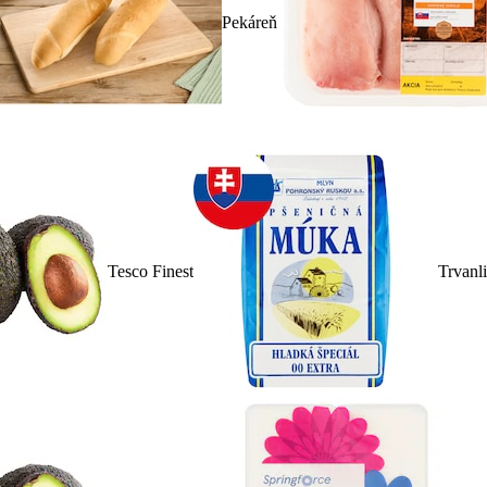
Pekáreň
Tesco Finest
Trvanl