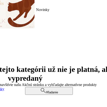
Novinky
jto kategórii už nie je platná, a
vypredaný
 navštívte našu Akčnú stránku a vyhľadajte alternatívne produkty
uky
Hľadanie