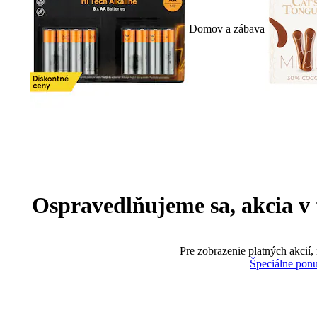
Domov a zábava
Ospravedlňujeme sa, akcia v te
Pre zobrazenie platných akcií,
Špeciálne pon