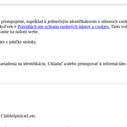
 pristupujeme, napríklad k jedinečným identifikátorom v súboroch coo
dykoľvek v
Pravidlách pre ochranu osobných údajov a cookies.
Tieto voľ
vanie na našom webe.
es v pätičke stránky.
zariadenia na identifikáciu. Ukladať a/alebo pristupovať k informáciám
 Club
Inšpirácie
Leto