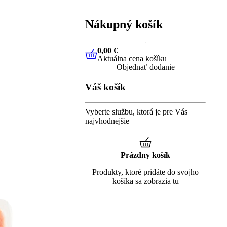
Nákupný košík
0,00 €
Aktuálna cena košíku
0,00 €
Aktuálna cena košíku
Objednať dodanie
Váš košík
Vyberte službu, ktorá je pre Vás
najvhodnejšie
Prázdny košík
Produkty, ktoré pridáte do svojho
košíka sa zobrazia tu