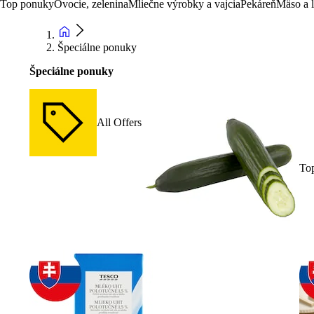
Top ponuky
Ovocie, zelenina
Mliečne výrobky a vajcia
Pekáreň
Mäso a 
Špeciálne ponuky
Špeciálne ponuky
All Offers
To