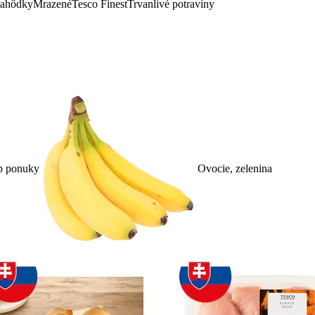
lahôdky
Mrazené
Tesco Finest
Trvanlivé potraviny
p ponuky
Ovocie, zelenina