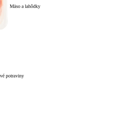
Mäso a lahôdky
ivé potraviny