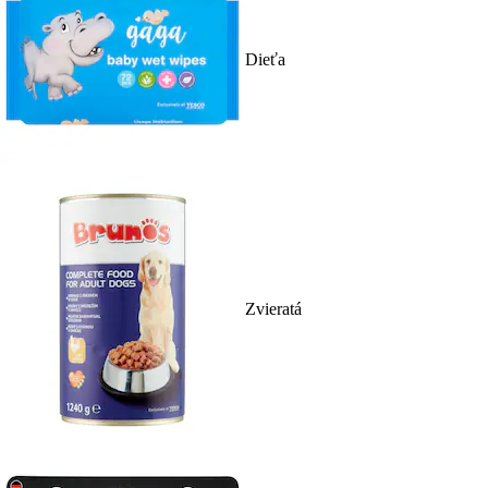
Dieťa
Zvieratá