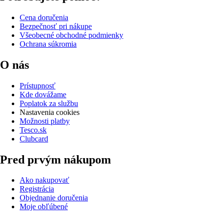
Cena doručenia
Bezpečnosť pri nákupe
Všeobecné obchodné podmienky
Ochrana súkromia
O nás
Prístupnosť
Kde dovážame
Poplatok za službu
Nastavenia cookies
Možnosti platby
Tesco.sk
Clubcard
Pred prvým nákupom
Ako nakupovať
Registrácia
Objednanie doručenia
Moje obľúbené