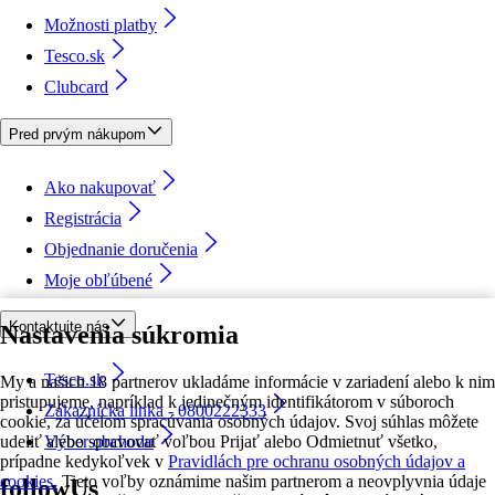
Možnosti platby
Tesco.sk
Clubcard
Pred prvým nákupom
Ako nakupovať
Registrácia
Objednanie doručenia
Moje obľúbené
Kontaktujte nás
Nastavenia súkromia
Tesco.sk
My a našich 18 partnerov ukladáme informácie v zariadení alebo k nim
pristupujeme, napríklad k jedinečným identifikátorom v súboroch
Zákaznícka linka - 0800222333
cookie, za účelom spracúvania osobných údajov. Svoj súhlas môžete
udeliť alebo spravovať voľbou Prijať alebo Odmietnuť všetko,
Výber obchodu
prípadne kedykoľvek v
Pravidlách pre ochranu osobných údajov a
cookies.
Tieto voľby oznámime našim partnerom a neovplyvnia údaje
followUs