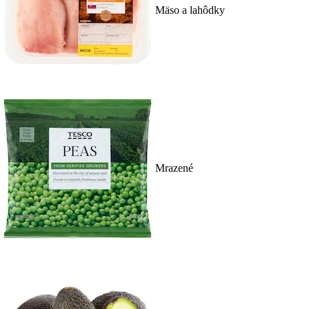
Mäso a lahôdky
Mrazené