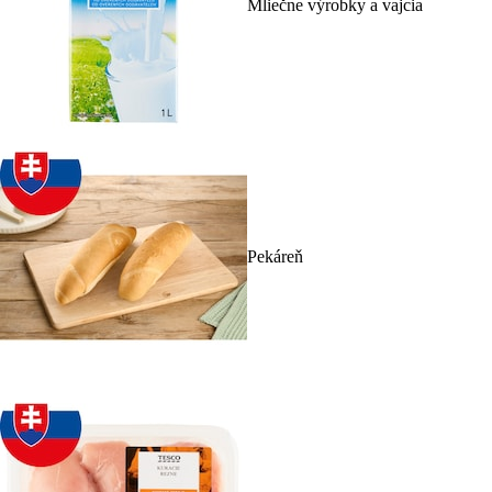
Mliečne výrobky a vajcia
Pekáreň