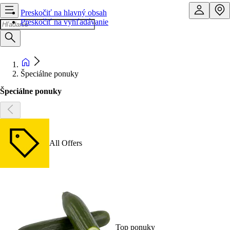
Preskočiť na hlavný obsah
Preskočiť na vyhľadávanie
Špeciálne ponuky
Špeciálne ponuky
All Offers
Top ponuky