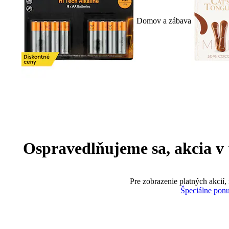
Domov a zábava
Ospravedlňujeme sa, akcia v te
Pre zobrazenie platných akcií,
Špeciálne pon