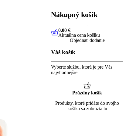
Nákupný košík
0,00 €
Aktuálna cena košíku
0,00 €
Aktuálna cena košíku
Objednať dodanie
Váš košík
Vyberte službu, ktorá je pre Vás
najvhodnejšie
Prázdny košík
Produkty, ktoré pridáte do svojho
košíka sa zobrazia tu