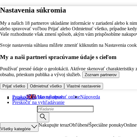
Nastavenia súkromia
My a našich 18 partnerov ukladáme informácie v zariadení alebo k nim
alebo spravovať voľbou Prijať alebo Odmietnuť všetko, prípadne ke
Vaše rozhodnutie však zmení spôsob, akým vám prispôsobíme nakupo
Svoje nastavenia súhlasu môžete zmeniť kliknutím na Nastavenia cooki
My a naši partneri spracúvame údaje s cieľom
Používať presné údaje o geolokácii. Aktívne skenovať charakteristiky 
obsahu, prieskum publika a vývoj služieb.
Zoznam partnerov
Prijať všetko
Odmietnuť všetko
Vlastné nastavenie
Preskočiť na hlavný obsah
Ako nakupovať online
Nápoveda
English
Preskočiť na vyhľadávanie
Nakupujte teraz
Obľúbené
Špeciálne ponuky
Online
Všetky kategórie