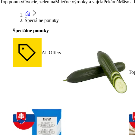
Top ponuky
Ovocie, zelenina
Mliečne výrobky a vajcia
Pekáreň
Mäso a 
Špeciálne ponuky
Špeciálne ponuky
All Offers
To