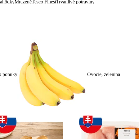
lahôdky
Mrazené
Tesco Finest
Trvanlivé potraviny
p ponuky
Ovocie, zelenina