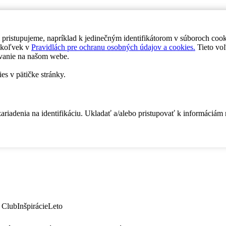
 pristupujeme, napríklad k jedinečným identifikátorom v súboroch coo
dykoľvek v
Pravidlách pre ochranu osobných údajov a cookies.
Tieto voľ
vanie na našom webe.
es v pätičke stránky.
zariadenia na identifikáciu. Ukladať a/alebo pristupovať k informáciám
 Club
Inšpirácie
Leto