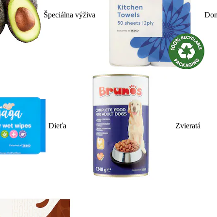
Špeciálna výživa
Dom
Dieťa
Zvieratá