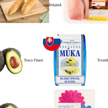
Pekáreň
Tesco Finest
Trvanl