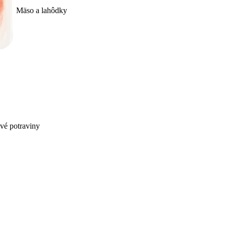
Mäso a lahôdky
ivé potraviny