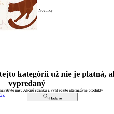
Novinky
jto kategórii už nie je platná, a
vypredaný
 navštívte našu Akčnú stránku a vyhľadajte alternatívne produkty
uky
Hľadanie