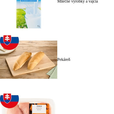
Mliečne výrobky a vajcia
Pekáreň