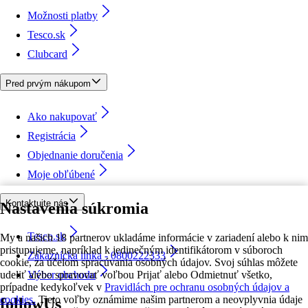
Možnosti platby
Tesco.sk
Clubcard
Pred prvým nákupom
Ako nakupovať
Registrácia
Objednanie doručenia
Moje obľúbené
Kontaktujte nás
Nastavenia súkromia
Tesco.sk
My a našich 18 partnerov ukladáme informácie v zariadení alebo k nim
pristupujeme, napríklad k jedinečným identifikátorom v súboroch
Zákaznícka linka - 0800222333
cookie, za účelom spracúvania osobných údajov. Svoj súhlas môžete
udeliť alebo spravovať voľbou Prijať alebo Odmietnuť všetko,
Výber obchodu
prípadne kedykoľvek v
Pravidlách pre ochranu osobných údajov a
cookies.
Tieto voľby oznámime našim partnerom a neovplyvnia údaje
followUs