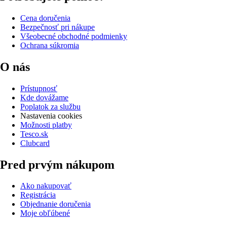
Cena doručenia
Bezpečnosť pri nákupe
Všeobecné obchodné podmienky
Ochrana súkromia
O nás
Prístupnosť
Kde dovážame
Poplatok za službu
Nastavenia cookies
Možnosti platby
Tesco.sk
Clubcard
Pred prvým nákupom
Ako nakupovať
Registrácia
Objednanie doručenia
Moje obľúbené