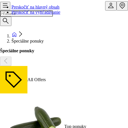
Preskočiť na hlavný obsah
Preskočiť na vyhľadávanie
Špeciálne ponuky
Špeciálne ponuky
All Offers
Top ponuky