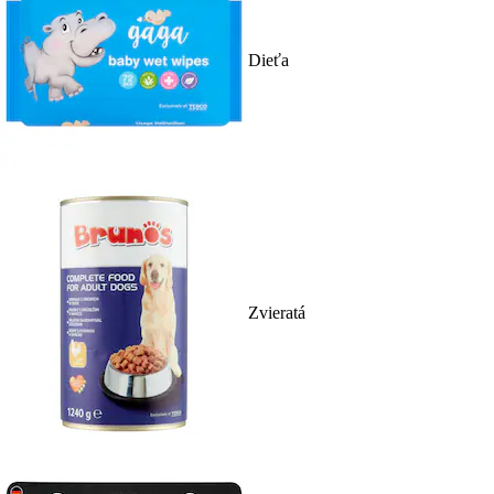
Dieťa
Zvieratá