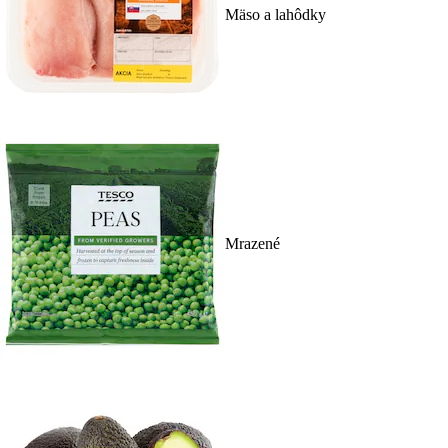
Mäso a lahôdky
Mrazené