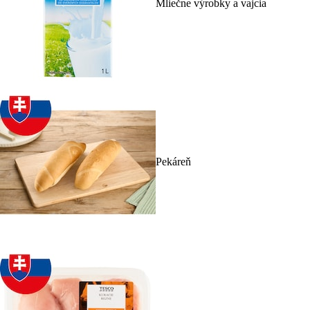
Mliečne výrobky a vajcia
Pekáreň