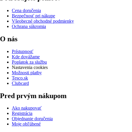
Cena doručenia
Bezpečnosť pri nákupe
Všeobecné obchodné podmienky
Ochrana súkromia
O nás
Prístupnosť
Kde dovážame
Poplatok za službu
Nastavenia cookies
Možnosti platby
Tesco.sk
Clubcard
Pred prvým nákupom
Ako nakupovať
Registrácia
Objednanie doručenia
Moje obľúbené