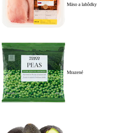
Mäso a lahôdky
Mrazené