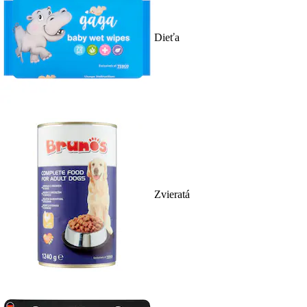
Dieťa
Zvieratá