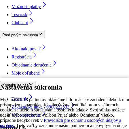
Možnosti platby
Tesco.sk
Clubcard
Pred prvým nákupom
Ako nakupovať
Registrácia
Objednanie doručenia
Moje obľúbené
Kontaktujte nás
Nastavenia súkromia
Tesco.sk
My a našich 18 partnerov ukladáme informácie v zariadení alebo k nim
pristupujeme, napríklad k jedinečným identifikátorom v súboroch
Zákaznícka linka - 0800222333
cookie, za účelom spracúvania osobných údajov. Svoj súhlas môžete
udeliť alebo spravovať voľbou Prijať alebo Odmietnuť všetko,
Výber obchodu
prípadne kedykoľvek v
Pravidlách pre ochranu osobných údajov a
cookies.
Tieto voľby oznámime našim partnerom a neovplyvnia údaje
followUs