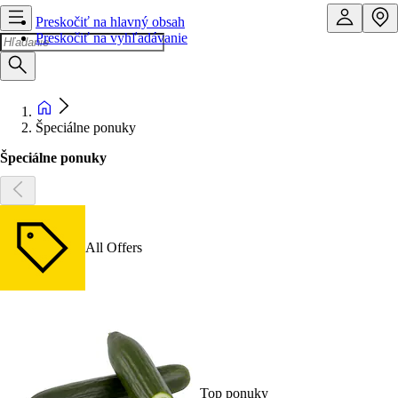
Preskočiť na hlavný obsah
Preskočiť na vyhľadávanie
Špeciálne ponuky
Špeciálne ponuky
All Offers
Top ponuky