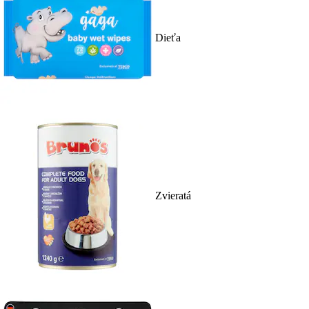
Dieťa
Zvieratá