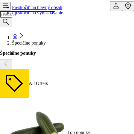
Preskočiť na hlavný obsah
Preskočiť na vyhľadávanie
Špeciálne ponuky
Špeciálne ponuky
All Offers
Top ponuky