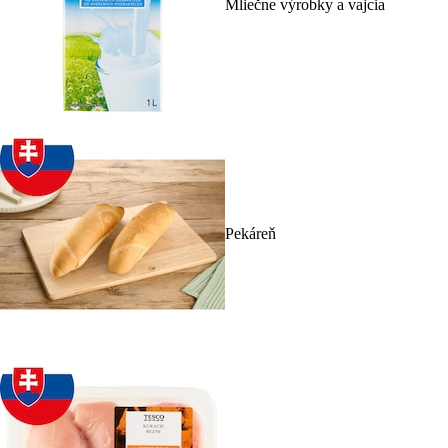
Mliečne výrobky a vajcia
Pekáreň