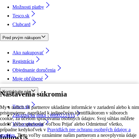
Možnosti platby
Tesco.sk
Clubcard
Pred prvým nákupom
Ako nakupovať
Registrácia
Objednanie doručenia
Moje obľúbené
Kontaktujte nás
Nastavenia súkromia
Tesco.sk
My a našich 18 partnerov ukladáme informácie v zariadení alebo k nim
pristupujeme, napríklad k jedinečným identifikátorom v súboroch
Zákaznícka linka - 0800222333
cookie, za účelom spracúvania osobných údajov. Svoj súhlas môžete
udeliť alebo spravovať voľbou Prijať alebo Odmietnuť všetko,
Výber obchodu
prípadne kedykoľvek v
Pravidlách pre ochranu osobných údajov a
cookies.
Tieto voľby oznámime našim partnerom a neovplyvnia údaje
followUs