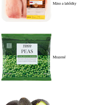
Mäso a lahôdky
Mrazené