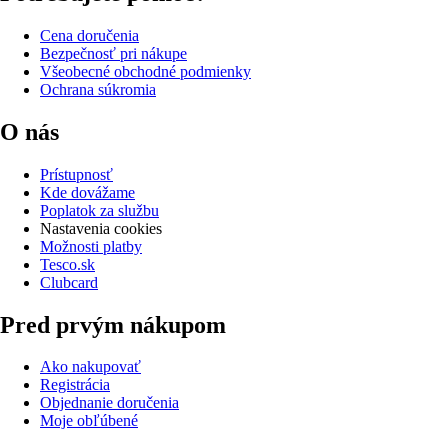
Cena doručenia
Bezpečnosť pri nákupe
Všeobecné obchodné podmienky
Ochrana súkromia
O nás
Prístupnosť
Kde dovážame
Poplatok za službu
Nastavenia cookies
Možnosti platby
Tesco.sk
Clubcard
Pred prvým nákupom
Ako nakupovať
Registrácia
Objednanie doručenia
Moje obľúbené