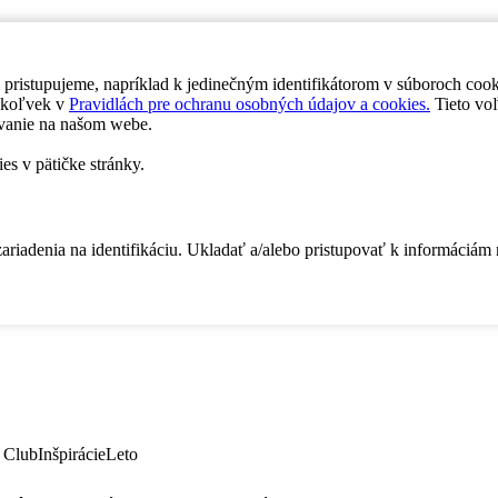
 pristupujeme, napríklad k jedinečným identifikátorom v súboroch coo
dykoľvek v
Pravidlách pre ochranu osobných údajov a cookies.
Tieto voľ
vanie na našom webe.
es v pätičke stránky.
zariadenia na identifikáciu. Ukladať a/alebo pristupovať k informáciám
 Club
Inšpirácie
Leto