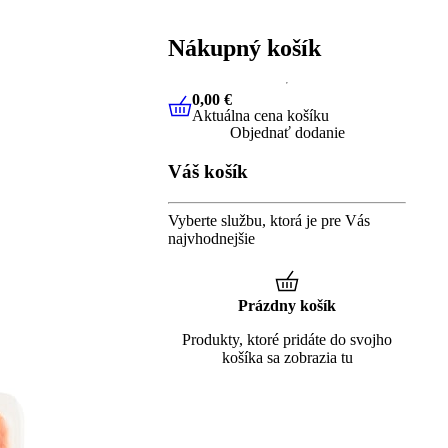
Nákupný košík
0,00 €
Aktuálna cena košíku
0,00 €
Aktuálna cena košíku
Objednať dodanie
Váš košík
Vyberte službu, ktorá je pre Vás
najvhodnejšie
Prázdny košík
Produkty, ktoré pridáte do svojho
košíka sa zobrazia tu