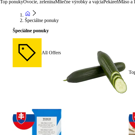
Top ponuky
Ovocie, zelenina
Mliečne výrobky a vajcia
Pekáreň
Mäso a 
Špeciálne ponuky
Špeciálne ponuky
All Offers
To