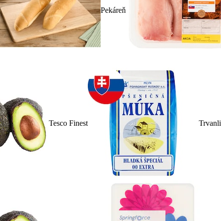
Pekáreň
Tesco Finest
Trvanl