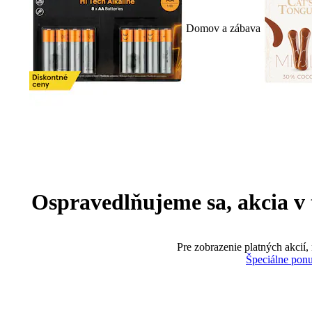
Domov a zábava
Ospravedlňujeme sa, akcia v te
Pre zobrazenie platných akcií,
Špeciálne pon