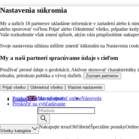
Nastavenia súkromia
My a našich 18 partnerov ukladáme informácie v zariadení alebo k nim
alebo spravovať voľbou Prijať alebo Odmietnuť všetko, prípadne ke
Vaše rozhodnutie však zmení spôsob, akým vám prispôsobíme nakupo
Svoje nastavenia súhlasu môžete zmeniť kliknutím na Nastavenia cooki
My a naši partneri spracúvame údaje s cieľom
Používať presné údaje o geolokácii. Aktívne skenovať charakteristiky 
obsahu, prieskum publika a vývoj služieb.
Zoznam partnerov
Prijať všetko
Odmietnuť všetko
Vlastné nastavenie
Preskočiť na hlavný obsah
Ako nakupovať online
Nápoveda
English
Preskočiť na vyhľadávanie
Nakupujte teraz
Obľúbené
Špeciálne ponuky
Online
Všetky kategórie