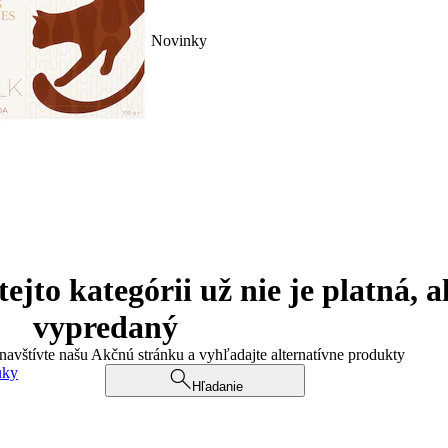
Novinky
jto kategórii už nie je platná, a
vypredaný
 navštívte našu Akčnú stránku a vyhľadajte alternatívne produkty
uky
Hľadanie