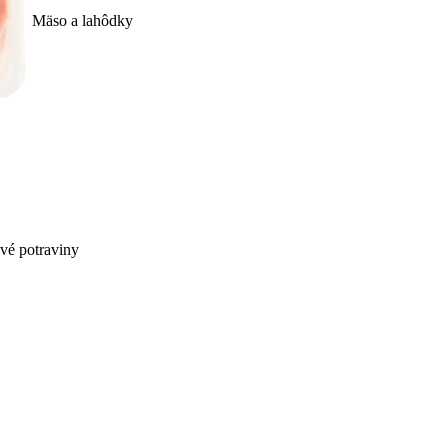
Mäso a lahôdky
ivé potraviny