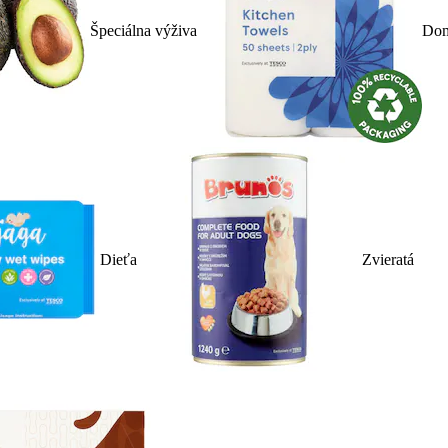
Špeciálna výživa
Dom
Dieťa
Zvieratá