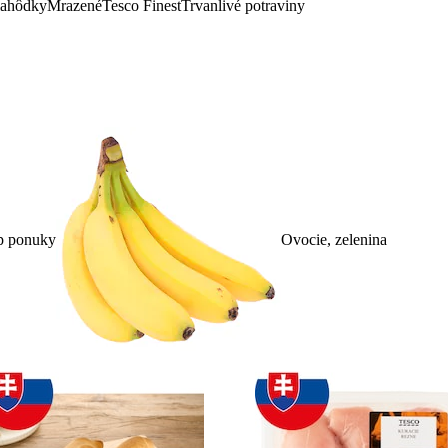
lahôdky
Mrazené
Tesco Finest
Trvanlivé potraviny
p ponuky
Ovocie, zelenina