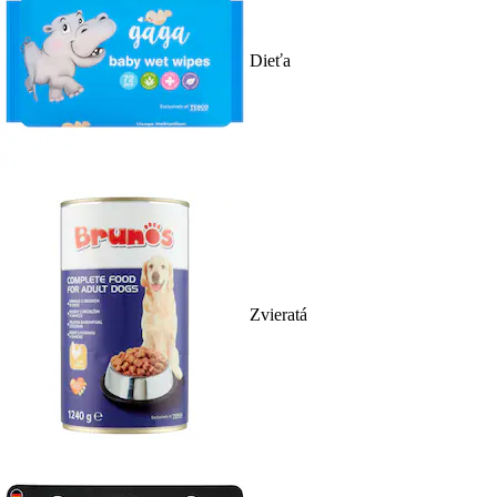
Dieťa
Zvieratá