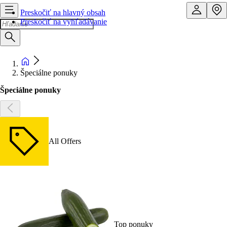
Preskočiť na hlavný obsah
Preskočiť na vyhľadávanie
Špeciálne ponuky
Špeciálne ponuky
All Offers
Top ponuky