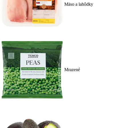
Mäso a lahôdky
Mrazené