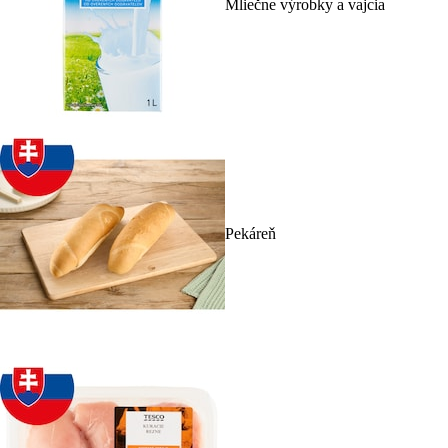
Mliečne výrobky a vajcia
Pekáreň