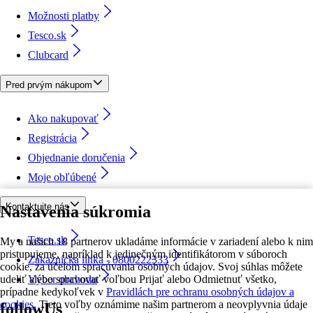
Možnosti platby
Tesco.sk
Clubcard
Pred prvým nákupom
Ako nakupovať
Registrácia
Objednanie doručenia
Moje obľúbené
Kontaktujte nás
Nastavenia súkromia
Tesco.sk
My a našich 18 partnerov ukladáme informácie v zariadení alebo k nim
pristupujeme, napríklad k jedinečným identifikátorom v súboroch
Zákaznícka linka - 0800222333
cookie, za účelom spracúvania osobných údajov. Svoj súhlas môžete
udeliť alebo spravovať voľbou Prijať alebo Odmietnuť všetko,
Výber obchodu
prípadne kedykoľvek v
Pravidlách pre ochranu osobných údajov a
cookies.
Tieto voľby oznámime našim partnerom a neovplyvnia údaje
followUs