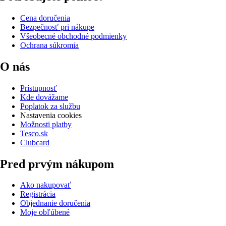
Cena doručenia
Bezpečnosť pri nákupe
Všeobecné obchodné podmienky
Ochrana súkromia
O nás
Prístupnosť
Kde dovážame
Poplatok za službu
Nastavenia cookies
Možnosti platby
Tesco.sk
Clubcard
Pred prvým nákupom
Ako nakupovať
Registrácia
Objednanie doručenia
Moje obľúbené