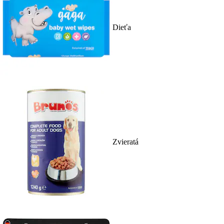
Dieťa
Zvieratá