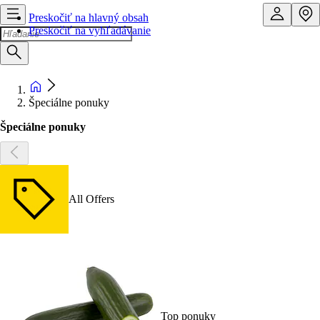
Preskočiť na hlavný obsah
Preskočiť na vyhľadávanie
Špeciálne ponuky
Špeciálne ponuky
All Offers
Top ponuky