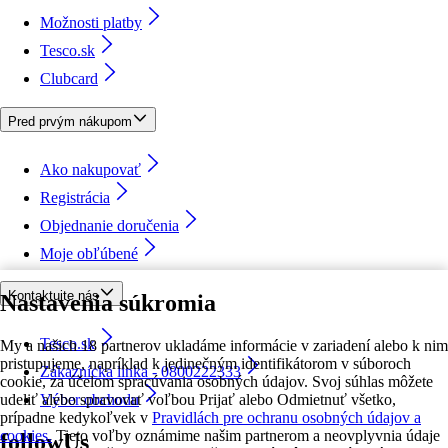
Možnosti platby
Tesco.sk
Clubcard
Pred prvým nákupom
Ako nakupovať
Registrácia
Objednanie doručenia
Moje obľúbené
Kontaktujte nás
Nastavenia súkromia
Tesco.sk
My a našich 18 partnerov ukladáme informácie v zariadení alebo k nim
pristupujeme, napríklad k jedinečným identifikátorom v súboroch
Zákaznícka linka - 0800222333
cookie, za účelom spracúvania osobných údajov. Svoj súhlas môžete
udeliť alebo spravovať voľbou Prijať alebo Odmietnuť všetko,
Výber obchodu
prípadne kedykoľvek v
Pravidlách pre ochranu osobných údajov a
cookies.
Tieto voľby oznámime našim partnerom a neovplyvnia údaje
followUs