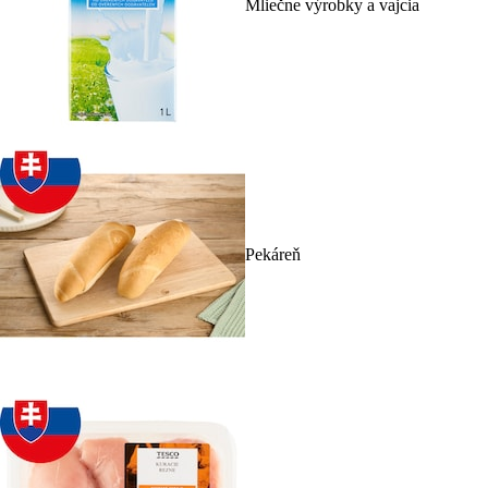
Mliečne výrobky a vajcia
Pekáreň