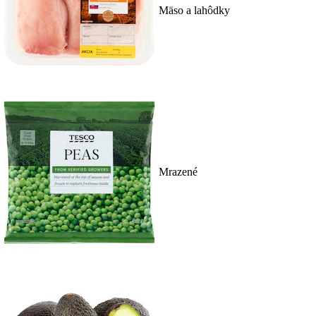
Mäso a lahôdky
Mrazené