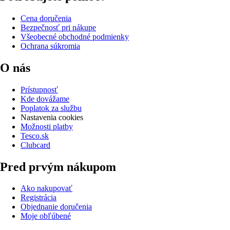
Cena doručenia
Bezpečnosť pri nákupe
Všeobecné obchodné podmienky
Ochrana súkromia
O nás
Prístupnosť
Kde dovážame
Poplatok za službu
Nastavenia cookies
Možnosti platby
Tesco.sk
Clubcard
Pred prvým nákupom
Ako nakupovať
Registrácia
Objednanie doručenia
Moje obľúbené