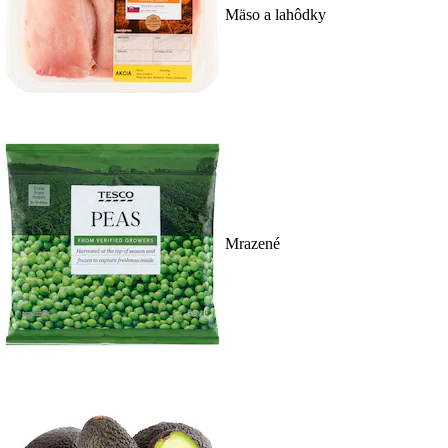
Mäso a lahôdky
Mrazené