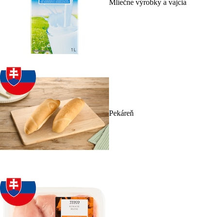
Mliečne výrobky a vajcia
Pekáreň