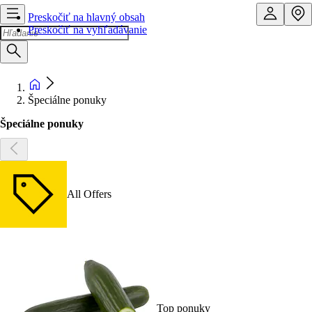
Preskočiť na hlavný obsah
Preskočiť na vyhľadávanie
Špeciálne ponuky
Špeciálne ponuky
All Offers
Top ponuky