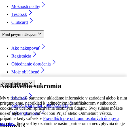
Možnosti platby
Tesco.sk
Clubcard
Pred prvým nákupom
Ako nakupovať
Registrácia
Objednanie doručenia
Moje obľúbené
Kontaktujte nás
Nastavenia súkromia
Tesco.sk
My a našich 18 partnerov ukladáme informácie v zariadení alebo k nim
pristupujeme, napríklad k jedinečným identifikátorom v súboroch
Zákaznícka linka - 0800222333
cookie, za účelom spracúvania osobných údajov. Svoj súhlas môžete
udeliť alebo spravovať voľbou Prijať alebo Odmietnuť všetko,
Výber obchodu
prípadne kedykoľvek v
Pravidlách pre ochranu osobných údajov a
cookies.
Tieto voľby oznámime našim partnerom a neovplyvnia údaje
followUs