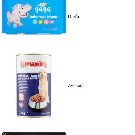
Dieťa
Zvieratá