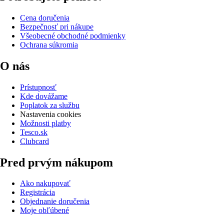
Cena doručenia
Bezpečnosť pri nákupe
Všeobecné obchodné podmienky
Ochrana súkromia
O nás
Prístupnosť
Kde dovážame
Poplatok za službu
Nastavenia cookies
Možnosti platby
Tesco.sk
Clubcard
Pred prvým nákupom
Ako nakupovať
Registrácia
Objednanie doručenia
Moje obľúbené