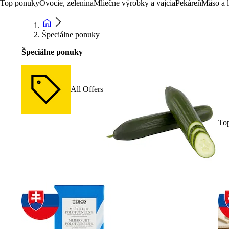
Top ponuky
Ovocie, zelenina
Mliečne výrobky a vajcia
Pekáreň
Mäso a 
Špeciálne ponuky
Špeciálne ponuky
All Offers
To