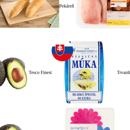
Pekáreň
Tesco Finest
Trvanl