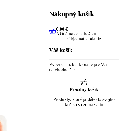
Nákupný košík
0,00 €
Aktuálna cena košíku
0,00 €
Aktuálna cena košíku
Objednať dodanie
Váš košík
Vyberte službu, ktorá je pre Vás
najvhodnejšie
Prázdny košík
Produkty, ktoré pridáte do svojho
košíka sa zobrazia tu