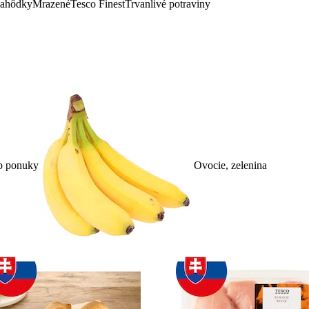
lahôdky
Mrazené
Tesco Finest
Trvanlivé potraviny
p ponuky
Ovocie, zelenina