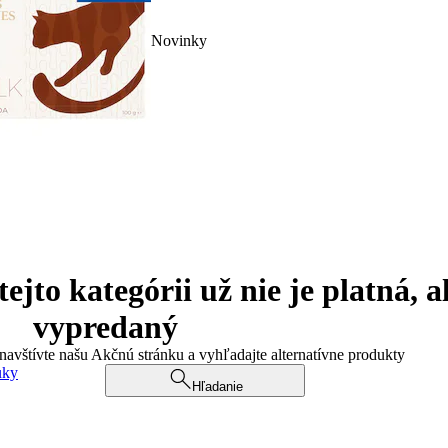
Novinky
jto kategórii už nie je platná, a
vypredaný
 navštívte našu Akčnú stránku a vyhľadajte alternatívne produkty
uky
Hľadanie