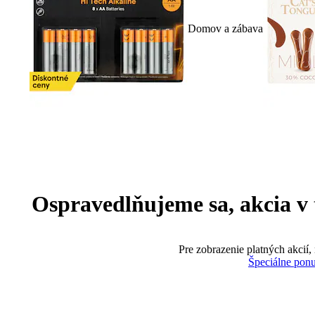
Domov a zábava
Ospravedlňujeme sa, akcia v te
Pre zobrazenie platných akcií,
Špeciálne pon