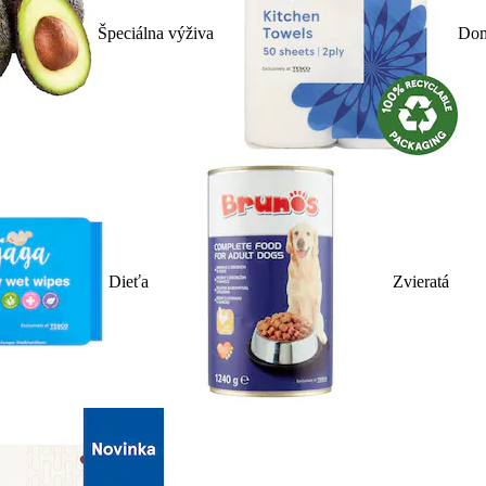
Špeciálna výživa
Dom
Dieťa
Zvieratá