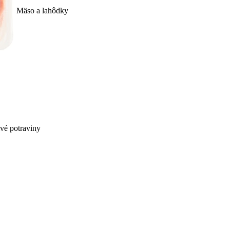
Mäso a lahôdky
ivé potraviny