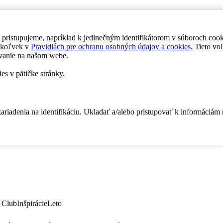
 pristupujeme, napríklad k jedinečným identifikátorom v súboroch coo
dykoľvek v
Pravidlách pre ochranu osobných údajov a cookies.
Tieto voľ
vanie na našom webe.
es v pätičke stránky.
zariadenia na identifikáciu. Ukladať a/alebo pristupovať k informáciám
 Club
Inšpirácie
Leto