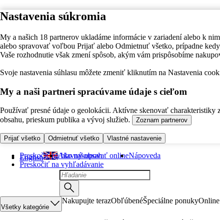
Nastavenia súkromia
My a našich 18 partnerov ukladáme informácie v zariadení alebo k nim
alebo spravovať voľbou Prijať alebo Odmietnuť všetko, prípadne ke
Vaše rozhodnutie však zmení spôsob, akým vám prispôsobíme nakupo
Svoje nastavenia súhlasu môžete zmeniť kliknutím na Nastavenia cooki
My a naši partneri spracúvame údaje s cieľom
Používať presné údaje o geolokácii. Aktívne skenovať charakteristiky 
obsahu, prieskum publika a vývoj služieb.
Zoznam partnerov
Prijať všetko
Odmietnuť všetko
Vlastné nastavenie
Preskočiť na hlavný obsah
Ako nakupovať online
Nápoveda
English
Preskočiť na vyhľadávanie
Nakupujte teraz
Obľúbené
Špeciálne ponuky
Online
Všetky kategórie