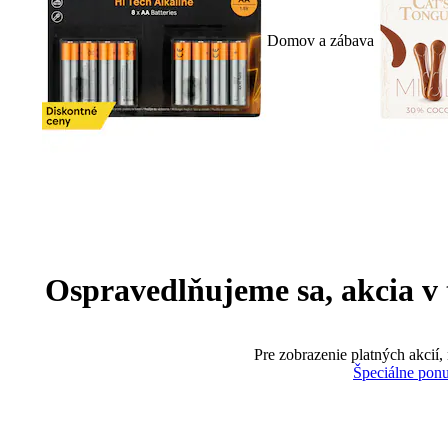
Domov a zábava
Ospravedlňujeme sa, akcia v te
Pre zobrazenie platných akcií,
Špeciálne pon