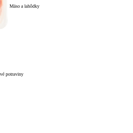
Mäso a lahôdky
ivé potraviny