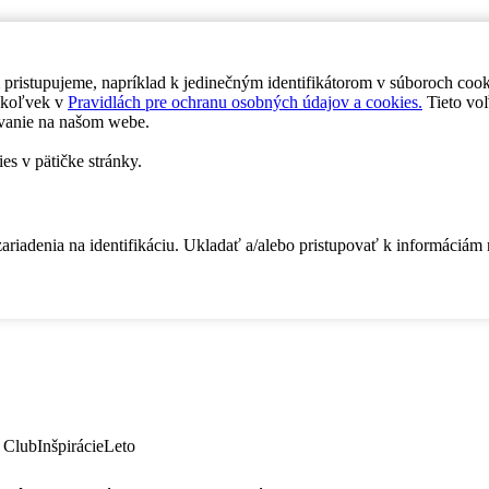
 pristupujeme, napríklad k jedinečným identifikátorom v súboroch coo
dykoľvek v
Pravidlách pre ochranu osobných údajov a cookies.
Tieto voľ
vanie na našom webe.
es v pätičke stránky.
zariadenia na identifikáciu. Ukladať a/alebo pristupovať k informáciám
 Club
Inšpirácie
Leto