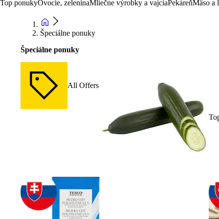
Top ponuky
Ovocie, zelenina
Mliečne výrobky a vajcia
Pekáreň
Mäso a 
Špeciálne ponuky
Špeciálne ponuky
All Offers
To