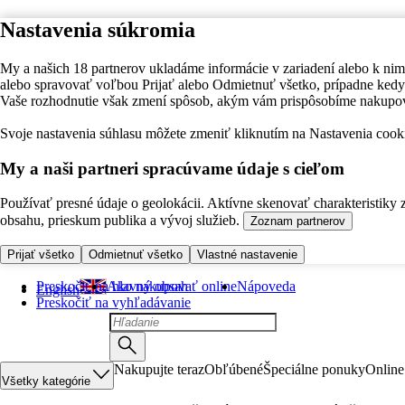
Nastavenia súkromia
My a našich 18 partnerov ukladáme informácie v zariadení alebo k nim
alebo spravovať voľbou Prijať alebo Odmietnuť všetko, prípadne ke
Vaše rozhodnutie však zmení spôsob, akým vám prispôsobíme nakupo
Svoje nastavenia súhlasu môžete zmeniť kliknutím na Nastavenia cooki
My a naši partneri spracúvame údaje s cieľom
Používať presné údaje o geolokácii. Aktívne skenovať charakteristiky 
obsahu, prieskum publika a vývoj služieb.
Zoznam partnerov
Prijať všetko
Odmietnuť všetko
Vlastné nastavenie
Preskočiť na hlavný obsah
Ako nakupovať online
Nápoveda
English
Preskočiť na vyhľadávanie
Nakupujte teraz
Obľúbené
Špeciálne ponuky
Online
Všetky kategórie