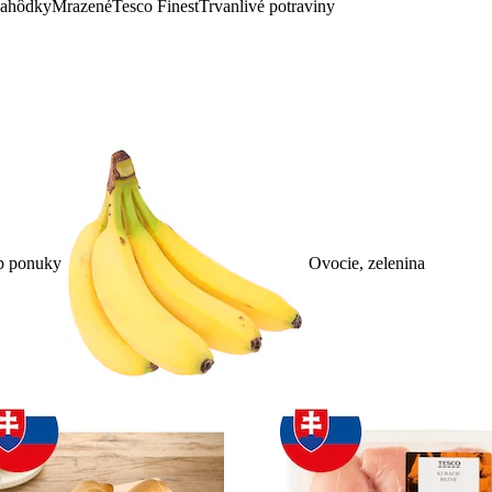
lahôdky
Mrazené
Tesco Finest
Trvanlivé potraviny
p ponuky
Ovocie, zelenina