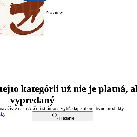
Novinky
jto kategórii už nie je platná, a
vypredaný
 navštívte našu Akčnú stránku a vyhľadajte alternatívne produkty
uky
Hľadanie