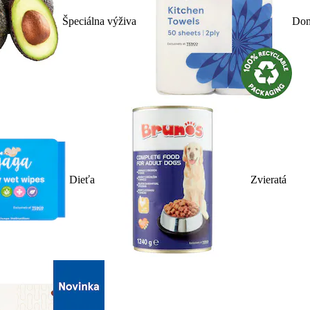
Špeciálna výživa
Dom
Dieťa
Zvieratá