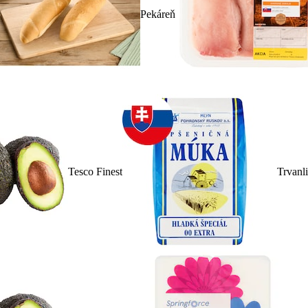
Pekáreň
Tesco Finest
Trvanl