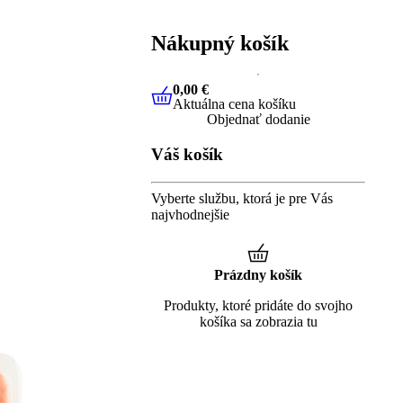
Nákupný košík
0,00 €
Aktuálna cena košíku
0,00 €
Aktuálna cena košíku
Objednať dodanie
Váš košík
Vyberte službu, ktorá je pre Vás
najvhodnejšie
Prázdny košík
Produkty, ktoré pridáte do svojho
košíka sa zobrazia tu