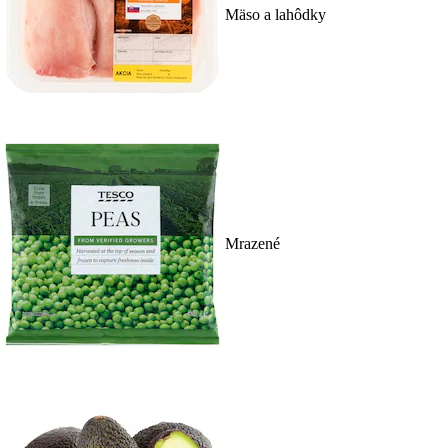
Mäso a lahôdky
Mrazené