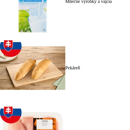
Mliečne výrobky a vajcia
Pekáreň