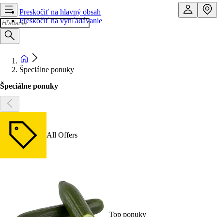
Preskočiť na hlavný obsah
Preskočiť na vyhľadávanie
Špeciálne ponuky
Špeciálne ponuky
All Offers
Top ponuky