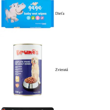
Dieťa
Zvieratá