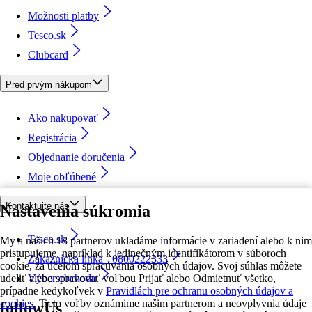
Možnosti platby
Tesco.sk
Clubcard
Pred prvým nákupom
Ako nakupovať
Registrácia
Objednanie doručenia
Moje obľúbené
Kontaktujte nás
Nastavenia súkromia
Tesco.sk
My a našich 18 partnerov ukladáme informácie v zariadení alebo k nim
pristupujeme, napríklad k jedinečným identifikátorom v súboroch
Zákaznícka linka - 0800222333
cookie, za účelom spracúvania osobných údajov. Svoj súhlas môžete
udeliť alebo spravovať voľbou Prijať alebo Odmietnuť všetko,
Výber obchodu
prípadne kedykoľvek v
Pravidlách pre ochranu osobných údajov a
cookies.
Tieto voľby oznámime našim partnerom a neovplyvnia údaje
followUs