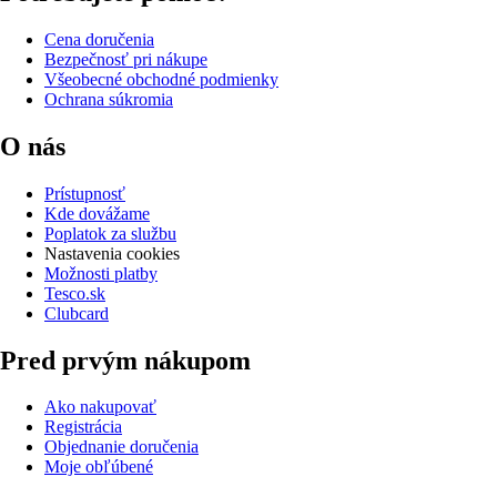
Cena doručenia
Bezpečnosť pri nákupe
Všeobecné obchodné podmienky
Ochrana súkromia
O nás
Prístupnosť
Kde dovážame
Poplatok za službu
Nastavenia cookies
Možnosti platby
Tesco.sk
Clubcard
Pred prvým nákupom
Ako nakupovať
Registrácia
Objednanie doručenia
Moje obľúbené