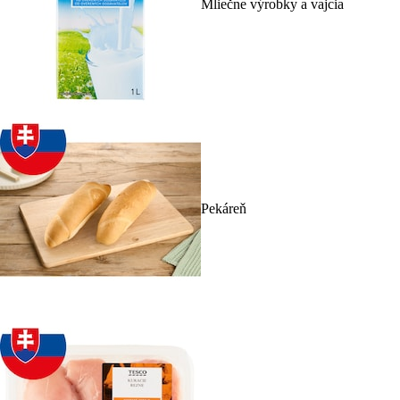
Mliečne výrobky a vajcia
Pekáreň