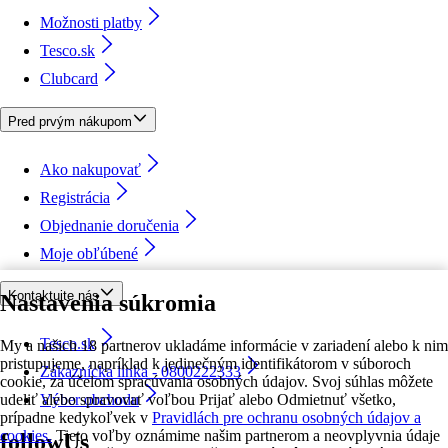
Možnosti platby
Tesco.sk
Clubcard
Pred prvým nákupom
Ako nakupovať
Registrácia
Objednanie doručenia
Moje obľúbené
Kontaktujte nás
Nastavenia súkromia
Tesco.sk
My a našich 18 partnerov ukladáme informácie v zariadení alebo k nim
pristupujeme, napríklad k jedinečným identifikátorom v súboroch
Zákaznícka linka - 0800222333
cookie, za účelom spracúvania osobných údajov. Svoj súhlas môžete
udeliť alebo spravovať voľbou Prijať alebo Odmietnuť všetko,
Výber obchodu
prípadne kedykoľvek v
Pravidlách pre ochranu osobných údajov a
cookies.
Tieto voľby oznámime našim partnerom a neovplyvnia údaje
followUs