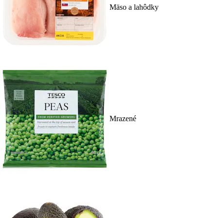
Mäso a lahôdky
Mrazené