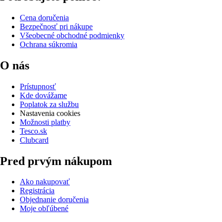
Cena doručenia
Bezpečnosť pri nákupe
Všeobecné obchodné podmienky
Ochrana súkromia
O nás
Prístupnosť
Kde dovážame
Poplatok za službu
Nastavenia cookies
Možnosti platby
Tesco.sk
Clubcard
Pred prvým nákupom
Ako nakupovať
Registrácia
Objednanie doručenia
Moje obľúbené